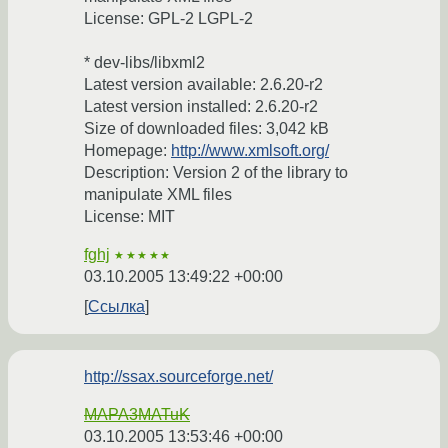
License: GPL-2 LGPL-2
* dev-libs/libxml2
Latest version available: 2.6.20-r2
Latest version installed: 2.6.20-r2
Size of downloaded files: 3,042 kB
Homepage:
http://www.xmlsoft.org/
Description: Version 2 of the library to
manipulate XML files
License: MIT
fghj
★★★★★
03.10.2005 13:49:22 +00:00
Ссылка
http://ssax.sourceforge.net/
MAPA3MATuK
03.10.2005 13:53:46 +00:00