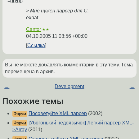
+00:00
> Мне нужен парсер для С.
expat
Cantor
★★
04.10.2005 11:03:56 +00:00
Ссылка
Вы не можете добавлять комментарии в эту тему. Тема
перемещена в архив.
←
Development
→
Похожие темы
Посоветуйте XML парсер
(2002)
Форум
[Убогонький недоязычок] Лёгкий парсер XML-
Форум
>Array
(2011)
Скорость работы XML-парсеров
(2007)