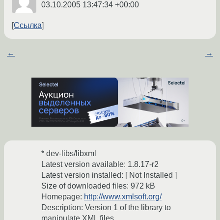
03.10.2005 13:47:34 +00:00
Ссылка
←
→
* dev-libs/libxml
Latest version available: 1.8.17-r2
Latest version installed: [ Not Installed ]
Size of downloaded files: 972 kB
Homepage:
http://www.xmlsoft.org/
Description: Version 1 of the library to
manipulate XML files