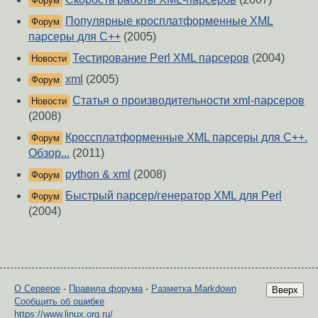
Форум
Популярные кросплатформенные XML
Форум
парсеры для C++
(2005)
Тестирование Perl XML парсеров
(2004)
Новости
xml
(2005)
Форум
Статья о производительности xml-парсеров
Новости
(2008)
Кроссплатформенные XML парсеры для C++.
Форум
Обзор...
(2011)
python & xml
(2008)
Форум
Быстрый парсер/генератор XML для Perl
Форум
(2004)
О Сервере
-
Правила форума
-
Разметка Markdown
Вверх
Сообщить об ошибке
https://www.linux.org.ru/