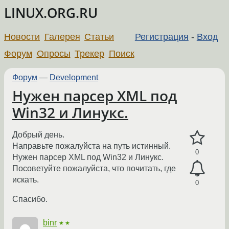
LINUX.ORG.RU
Новости
Галерея
Статьи
Регистрация
-
Вход
Форум
Опросы
Трекер
Поиск
Форум
—
Development
Нужен парсер XML под
Win32 и Линукс.
Добрый день.
Направьте пожалуйста на путь истинный.
0
Нужен парсер XML под Win32 и Линукс.
Посоветуйте пожалуйста, что почитать, где
искать.
0
Спасибо.
binr
★★