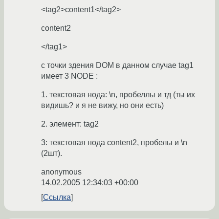
<tag2>content1</tag2>
content2
</tag1>
с точки здения DOM в данном случае tag1
имеет 3 NODE :
1. текстовая нода: \n, пробеллы и тд (ты их
видишь? и я не вижу, но они есть)
2. элемент: tag2
3: текстовая нода content2, пробелы и \n
(2шт).
anonymous
14.02.2005 12:34:03 +00:00
Ссылка