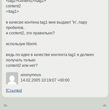
<tag2>content1</tag2>
content2
</tag1>
в качесве контена tag1 мне выдают '\n', пару
пробелов,
и content2, это правильно?
использую libxml.
ведь по идее в качестве контента tag1 я должен
получать только
content2 или нет?
anonymous
14.02.2005 10:19:07 +00:00
Ссылка
←
→