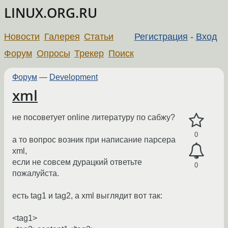
LINUX.ORG.RU
Новости
Галерея
Статьи
Регистрация
-
Вход
Форум
Опросы
Трекер
Поиск
Форум
—
Development
xml
не посоветует online литературу по сабжу?
0
а то вопрос возник при написание парсера
xml,
если не совсем дурацкий ответьте
0
пожалуйста.
есть tag1 и tag2, а xml выглядит вот так:
<tag1>