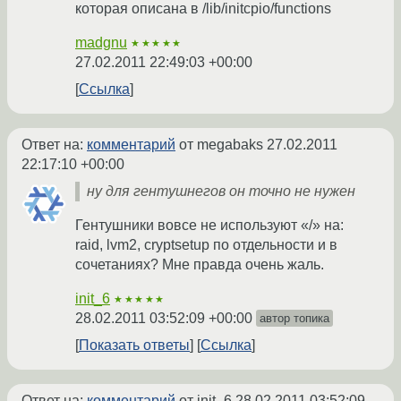
которая описана в /lib/initcpio/functions
madgnu
★★★★★
27.02.2011 22:49:03 +00:00
Ссылка
Ответ на:
комментарий
от megabaks
27.02.2011
22:17:10 +00:00
ну для гентушнегов он точно не нужен
Гентушники вовсе не используют «/» на:
raid, lvm2, cryptsetup по отдельности и в
сочетаниях? Мне правда очень жаль.
init_6
★★★★★
28.02.2011 03:52:09 +00:00
автор топика
Показать ответы
Ссылка
Ответ на:
комментарий
от init_6
28.02.2011 03:52:09