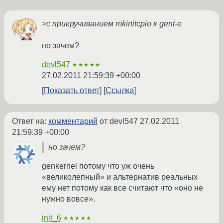
>с прикручиванием mkinitcpio к gent-е
но зачем?
devl547
★★★★★
27.02.2011 21:59:39 +00:00
Показать ответ
Ссылка
Ответ на:
комментарий
от devl547
27.02.2011
21:59:39 +00:00
но зачем?
genkernel потому что уж очень
«великолепный» и альтернатив реальных
ему нет потому как все считают что «оно не
нужно вовсе».
init_6
★★★★★