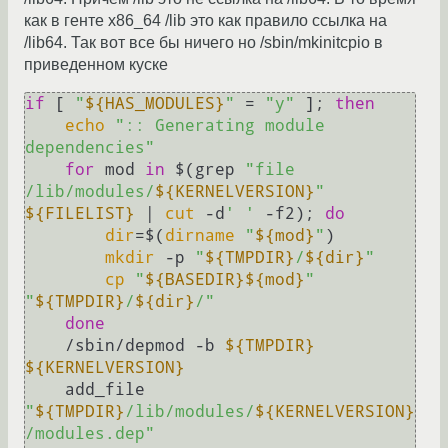
как в генте x86_64 /lib это как правило ссылка на
/lib64. Так вот все бы ничего но /sbin/mkinitcpio в
приведенном куске
if
 [ 
"
${HAS_MODULES}
"
 = 
"y"
 ]; 
then
echo
":: Generating module 
dependencies"
for
 mod 
in
 $(grep 
"file 
/lib/modules/
${KERNELVERSION}
"
${FILELIST}
 | 
cut
 -d
' '
 -f2); 
do
dir
=$(
dirname
"
${mod}
"
)

mkdir
 -p 
"
${TMPDIR}
/
${dir}
"
cp
"
${BASEDIR}
${mod}
"
"
${TMPDIR}
/
${dir}
/"
done
    /sbin/depmod -b 
${TMPDIR}
${KERNELVERSION}
    add_file 
"
${TMPDIR}
/lib/modules/
${KERNELVERSION}
/modules.dep"