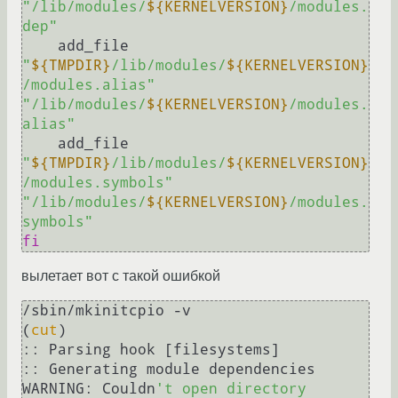
"/lib/modules/
${KERNELVERSION}
/modules.
dep"
    add_file 
"
${TMPDIR}
/lib/modules/
${KERNELVERSION}
/modules.alias"
"/lib/modules/
${KERNELVERSION}
/modules.
alias"
    add_file 
"
${TMPDIR}
/lib/modules/
${KERNELVERSION}
/modules.symbols"
"/lib/modules/
${KERNELVERSION}
/modules.
symbols"
fi
вылетает вот с такой ошибкой
/sbin/mkinitcpio -v

(
cut
)

:: Parsing hook [filesystems]

:: Generating module dependencies

WARNING: Couldn
't open directory 