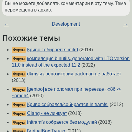
Вы не можете добавлять комментарии в эту тему. Тема
перемещена в архив.
←
Development
→
Похожие темы
Криво собирается initrd
(2014)
Форум
компиляция binutils, generated with LTO version
Форум
11.0 instead of the expected 11.2
(2022)
dkms из репозитория packman не работает
Форум
(2013)
[gentoo] всё поломал при переезде ~x86 ->
Форум
~amd64
(2010)
Криво собрался/собирается Initramfs.
(2012)
Форум
Clang - не линкует
(2018)
Форум
initramfs собрается без модулей
(2018)
Форум
[VirtualBox]Туплю.
(2011)
Форум