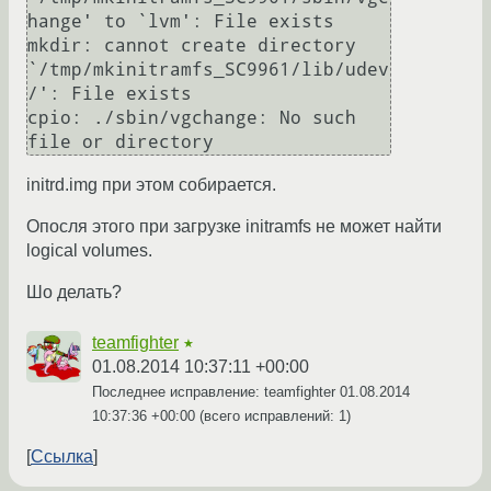
hange' to `lvm': File exists

mkdir: cannot create directory 
`/tmp/mkinitramfs_SC9961/lib/udev
/': File exists

cpio: ./sbin/vgchange: No such 
initrd.img при этом собирается.
Опосля этого при загрузке initramfs не может найти
logical volumes.
Шо делать?
teamfighter
★
01.08.2014 10:37:11 +00:00
Последнее исправление: teamfighter
01.08.2014
10:37:36 +00:00
(всего исправлений: 1)
Ссылка