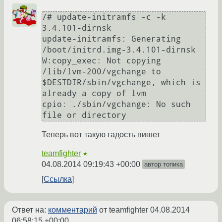
/# update-initramfs -c -k 
3.4.101-dirnsk

update-initramfs: Generating 
/boot/initrd.img-3.4.101-dirnsk

W:copy_exec: Not copying 
/lib/lvm-200/vgchange to 
$DESTDIR/sbin/vgchange, which is 
already a copy of lvm

cpio: ./sbin/vgchange: No such 
Теперь вот такую гадость пишет
teamfighter
★
04.08.2014 09:19:43 +00:00
автор топика
Ссылка
Ответ на:
комментарий
от teamfighter
04.08.2014
06:58:15 +00:00