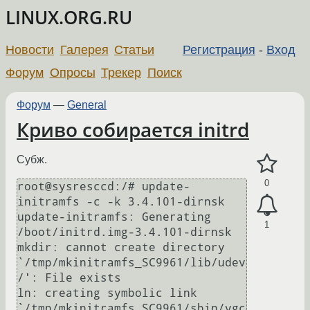
LINUX.ORG.RU
Новости
Галерея
Статьи
Регистрация
-
Вход
Форум
Опросы
Трекер
Поиск
Форум
—
General
Криво собирается initrd
Субж.
0
root@sysresccd:/# update-
initramfs -c -k 3.4.101-dirnsk

update-initramfs: Generating 
1
/boot/initrd.img-3.4.101-dirnsk

mkdir: cannot create directory 
`/tmp/mkinitramfs_SC9961/lib/udev
/': File exists

ln: creating symbolic link 
`/tmp/mkinitramfs_SC9961/sbin/vgc