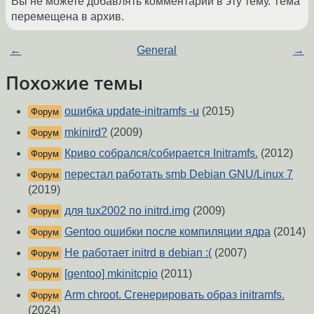
Вы не можете добавлять комментарии в эту тему. Тема
перемещена в архив.
←
General
→
Похожие темы
ошибка update-initramfs -u
(2015)
Форум
mkinird?
(2009)
Форум
Криво собрался/собирается Initramfs.
(2012)
Форум
перестал работать smb Debian GNU/Linux 7
Форум
(2019)
для tux2002 по initrd.img
(2009)
Форум
Gentoo ошибки после компиляции ядра
(2014)
Форум
Не работает initrd в debian :(
(2007)
Форум
[gentoo] mkinitcpio
(2011)
Форум
Arm chroot. Сгенерировать образ initramfs.
Форум
(2024)