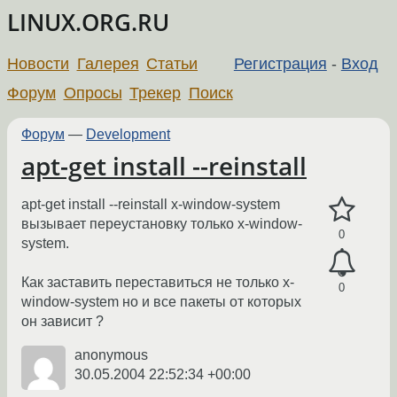
LINUX.ORG.RU
Новости
Галерея
Статьи
Регистрация
-
Вход
Форум
Опросы
Трекер
Поиск
Форум
—
Development
apt-get install --reinstall
apt-get install --reinstall x-window-system
вызывает переустановку только x-window-
0
system.
Как заставить переставиться не только x-
0
window-system но и все пакеты от которых
он зависит ?
anonymous
30.05.2004 22:52:34 +00:00