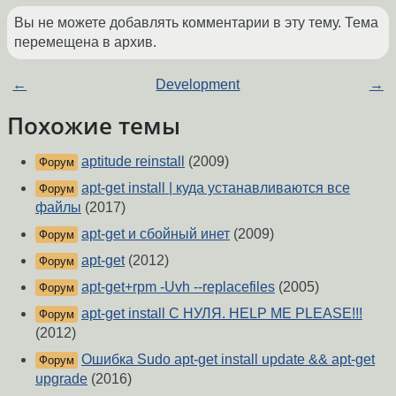
Вы не можете добавлять комментарии в эту тему. Тема
перемещена в архив.
←
Development
→
Похожие темы
aptitude reinstall
(2009)
Форум
apt-get install | куда устанавливаются все
Форум
файлы
(2017)
apt-get и сбойный инет
(2009)
Форум
apt-get
(2012)
Форум
apt-get+rpm -Uvh --replacefiles
(2005)
Форум
apt-get install С НУЛЯ. HELP ME PLEASE!!!
Форум
(2012)
Ошибка Sudo apt-get install update && apt-get
Форум
upgrade
(2016)