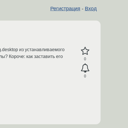
Регистрация
-
Вход
cq.desktop из устанавливаемого
йлы? Короче: как заставить его
0
0