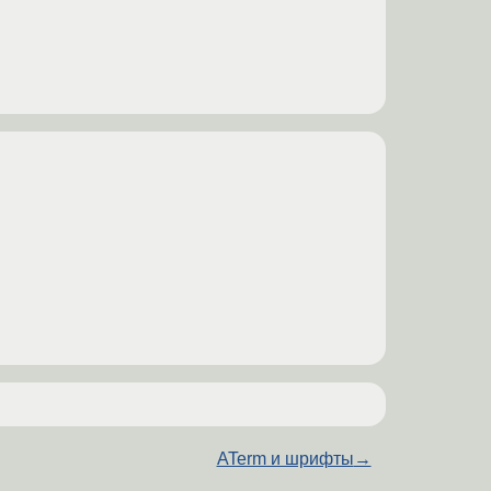
ATerm и шрифты
→