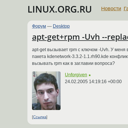
LINUX.ORG.RU
Новости
Г
Форум
—
Desktop
apt-get+rpm -Uvh --repla
apt-get вызывает rpm с ключом -Uvh. У меня 
пакета kdenetwork-3.3.2-1.1.rh90.kde конфлик
вызывать rpm как в заглавии вопроса?
Unforgiven
★
24.02.2005 14:19:16 +00:00
Ссылка