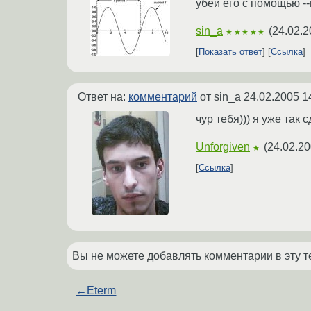
убей его с помощью --
sin_a
(
24.02.2
★★★★★
Показать ответ
Ссылка
Ответ на:
комментарий
от sin_a
24.02.2005 1
чур тебя))) я уже так
Unforgiven
(
24.02.20
★
Ссылка
Вы не можете добавлять комментарии в эту т
←
Eterm