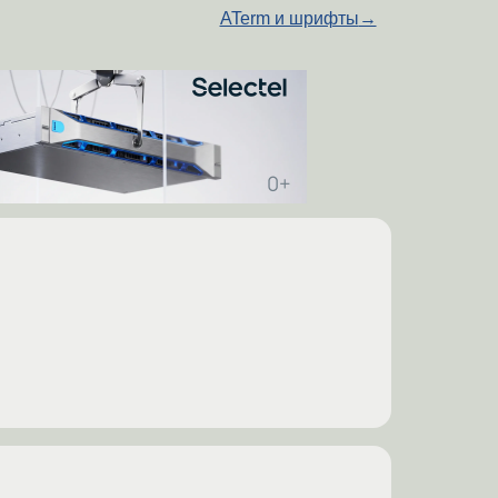
ATerm и шрифты
→