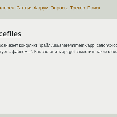
алерея
Статьи
Форум
Опросы
Трекер
Поиск
cefiles
возникает конфликт "файл /usr/share/mimelnk/application/x-i
тует с файлом...". Как заставить apt-get заместить такие фа