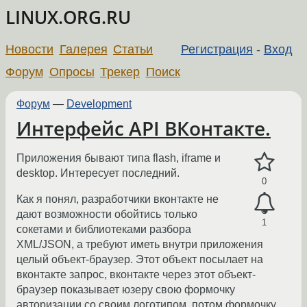
LINUX.ORG.RU
Новости
Галерея
Статьи
Регистрация
-
Вход
Форум
Опросы
Трекер
Поиск
Форум
—
Development
Интерфейс API ВКонтакте.
Приложения бывают типа flash, iframe и
desktop. Интересует последний.
0
Как я понял, разработчики вконтакте не
дают возможности обойтись только
1
сокетами и библиотеками разбора
XML/JSON, а требуют иметь внутри приложения
целый объект-браузер. Этот объект посылает на
вконтакте запрос, вконтакте через этот объект-
браузер показывает юзеру свою формочку
авторизации со своим логотипом, потом формочку