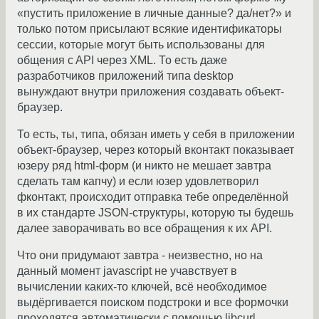
«пустить приложение в личные данные? да/нет?» и
только потом присылают всякие идентификаторы
сессии, которые могут быть использованы для
общения c API через XML. То есть даже
разработчиков приложений типа desktop
вынуждают внутри приложения создавать объект-
браузер.
То есть, ты, типа, обязан иметь у себя в приложении
объект-браузер, через который вконтакт показывает
юзеру ряд html-форм (и никто не мешает завтра
сделать там капчу) и если юзер удовлетворил
фконтакт, происходит отправка тебе определённой
в их стандарте JSON-структуры, которую ты будешь
далее заворачивать во все обращения к их API.
Что они придумают завтра - неизвестно, но на
данный момент javascript не учавствует в
вычислении каких-то ключей, всё необходимое
выдёргивается поиском подстроки и все формочки
проходятся автоматически с помощью libcurl.