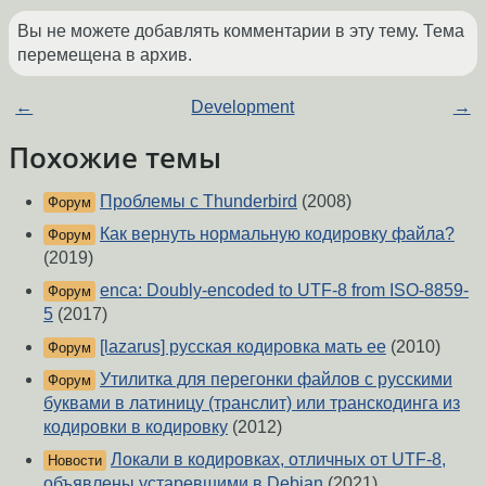
Вы не можете добавлять комментарии в эту тему. Тема
перемещена в архив.
←
Development
→
Похожие темы
Проблемы с Thunderbird
(2008)
Форум
Как вернуть нормальную кодировку файла?
Форум
(2019)
enca: Doubly-encoded to UTF-8 from ISO-8859-
Форум
5
(2017)
[lazarus] русская кодировка мать ее
(2010)
Форум
Утилитка для перегонки файлов с русскими
Форум
буквами в латиницу (транслит) или транскодинга из
кодировки в кодировку
(2012)
Локали в кодировках, отличных от UTF-8,
Новости
объявлены устаревшими в Debian
(2021)