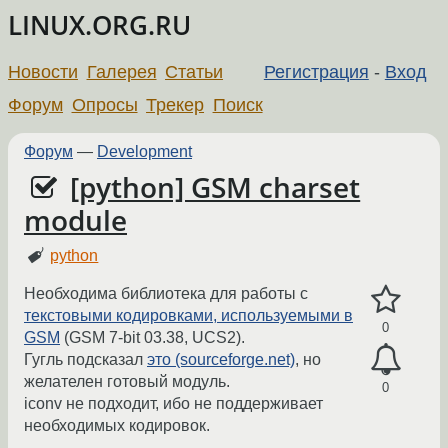
LINUX.ORG.RU
Новости
Галерея
Статьи
Регистрация
-
Вход
Форум
Опросы
Трекер
Поиск
Форум
—
Development
[python] GSM charset
module
python
Необходима библиотека для работы с
текстовыми кодировками, используемыми в
0
GSM
(GSM 7-bit 03.38, UCS2).
Гугль подсказал
это (sourceforge.net)
, но
желателен готовый модуль.
0
iconv не подходит, ибо не поддерживает
необходимых кодировок.