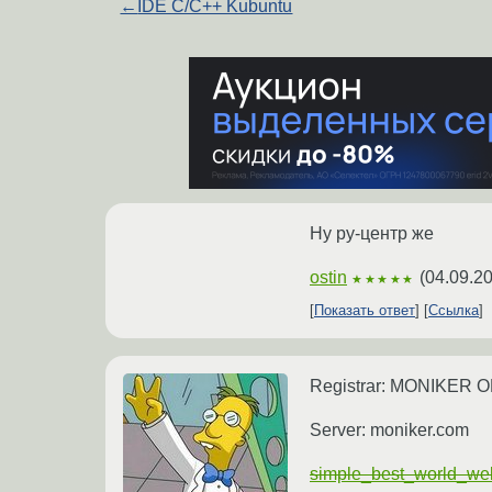
←
IDE C/C++ Kubuntu
Ну ру-центр же
ostin
(
04.09.2
★★★★★
Показать ответ
Ссылка
Registrar: MONIKER 
Server: moniker.com
simple_best_world_we