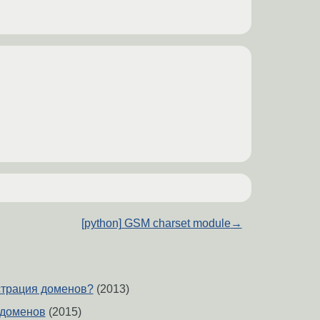
[python] GSM charset module
→
страция доменов?
(2013)
 доменов
(2015)