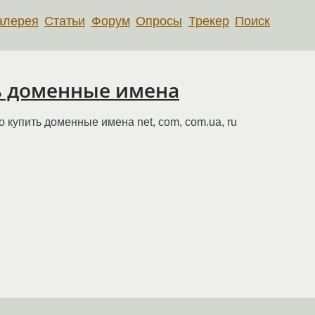
алерея
Статьи
Форум
Опросы
Трекер
Поиск
ь доменные имена
о купить доменные имена net, com, com.ua, ru