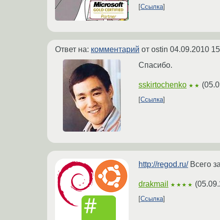
Ссылка
Ответ на:
комментарий
от ostin
04.09.2010 15
Спасибо.
sskirtochenko
(
05.0
★★
Ссылка
http://regod.ru/
Всего за
drakmail
(
05.09
★★★★
Ссылка