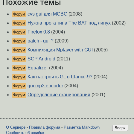
Похожие темы
cvs gui для MCBC
(2008)
Форум
Нужна прога типа The BAT под линух
(2002)
Форум
Firefox 0.8
(2004)
Форум
patch - gui ?
(2009)
Форум
Компиляция Mplayer with GUI
(2005)
Форум
SCP Android
(2011)
Форум
Equalizer
(2004)
Форум
Как настроить GL в Шапке-9?
(2004)
Форум
gui mp3 encoder
(2004)
Форум
Определение сканирования
(2001)
Форум
О Сервере
-
Правила форума
-
Разметка Markdown
Вверх
Сообщить об ошибке