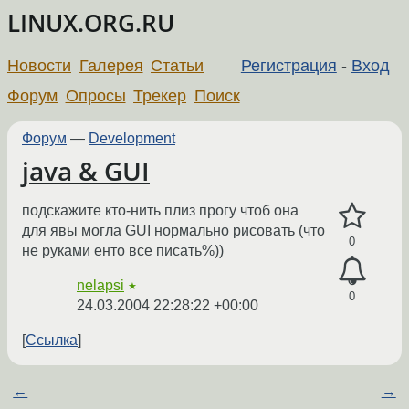
LINUX.ORG.RU
Новости
Галерея
Статьи
Регистрация
-
Вход
Форум
Опросы
Трекер
Поиск
Форум
—
Development
java & GUI
подскажите кто-нить плиз прогу чтоб она
для явы могла GUI нормально рисовать (что
0
не руками енто все писать%))
nelapsi
★
0
24.03.2004 22:28:22 +00:00
Ссылка
←
→