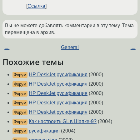
Ссылка
Вы не можете добавлять комментарии в эту тему. Тема
перемещена в архив.
←
General
→
Похожие темы
HP DeskJet русификация
(2000)
Форум
HP DeskJet русификация
(2000)
Форум
HP DeskJet русификация
(2000)
Форум
HP DeskJet русификация
(2000)
Форум
HP DeskJet русификация
(2000)
Форум
Как настроить GL в Шапке-9?
(2004)
Форум
русификация
(2004)
Форум