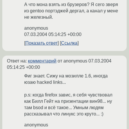
А что мона взять из брузеров? Я сего зверя
из gentoo портэджей дергал, а канал у мене
не железный.
anonymous
07.03.2004 05:14:25 +00:00
Показать ответ
Ссылка
Ответ на:
комментарий
от anonymous
07.03.2004
05:14:25 +00:00
Фиг знает. Сижу на мозилле 1.6, иногда
юзаю hacked links...
p.s: когда firefox завис, я себя чувствовал
как Билл Гейт на призентации вин98... ну
там bsod и всё такое... Умным людям
рассказывал что линукс это круто... :)
anonymous