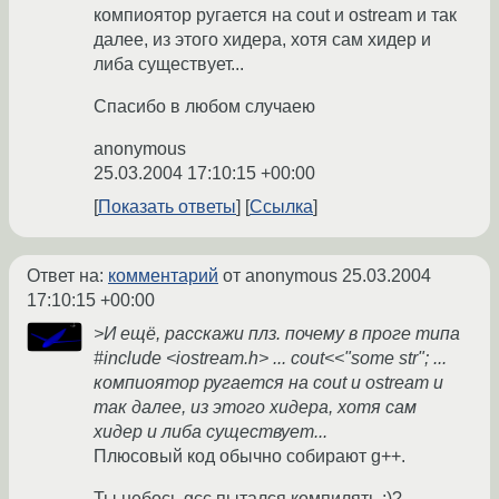
компиоятор ругается на cout и ostream и так
далее, из этого хидера, хотя сам хидер и
либа существует...
Спасибо в любом случаею
anonymous
25.03.2004 17:10:15 +00:00
Показать ответы
Ссылка
Ответ на:
комментарий
от anonymous
25.03.2004
17:10:15 +00:00
>И ещё, расскажи плз. почему в проге типа
#include <iostream.h> ... cout<<"some str"; ...
компиоятор ругается на cout и ostream и
так далее, из этого хидера, хотя сам
хидер и либа существует...
Плюсовый код обычно собирают g++.
Ты небось gcc пытался компилять ;)?