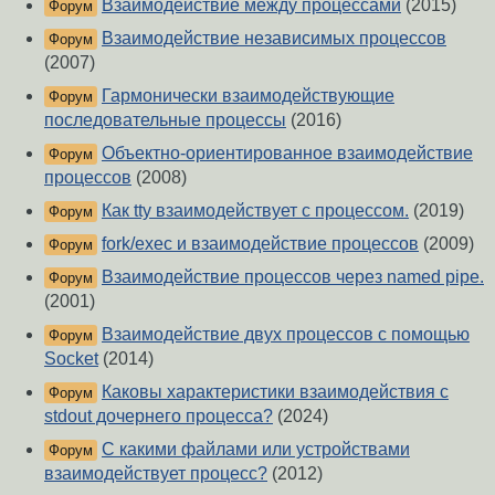
Взаимодействие между процессами
(2015)
Форум
Взаимодействие независимых процессов
Форум
(2007)
Гармонически взаимодействующие
Форум
последовательные процессы
(2016)
Объектно-ориентированное взаимодействие
Форум
процессов
(2008)
Как tty взаимодействует с процессом.
(2019)
Форум
fork/exec и взаимодействие процессов
(2009)
Форум
Взаимодействие процессов через named pipe.
Форум
(2001)
Взаимодействие двух процессов с помощью
Форум
Socket
(2014)
Каковы характеристики взаимодействия с
Форум
stdout дочернего процесса?
(2024)
С какими файлами или устройствами
Форум
взаимодействует процесс?
(2012)