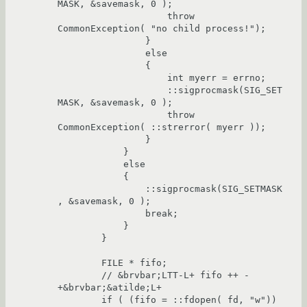
MASK, &savemask, 0 );

		    throw 
CommonException( "no child process!");

		}

		else

		{

		    int myerr = errno;

		    ::sigprocmask(SIG_SET
MASK, &savemask, 0 );

		    throw 
CommonException( ::strerror( myerr ));

		}

	    }

	    else

	    {

		::sigprocmask(SIG_SETMASK
, &savemask, 0 );

		break;

	    }

	} 

	FILE * fifo;

	// &brvbar;LTT-L+ fifo ++ -
+&brvbar;&atilde;L+

	if ( (fifo = ::fdopen( fd, "w")) 