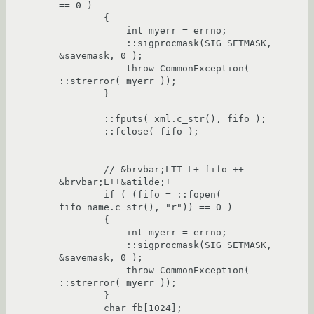
== 0 )

	{

	    int myerr = errno;

	    ::sigprocmask(SIG_SETMASK, 
&savemask, 0 );

	    throw CommonException( 
::strerror( myerr ));

	}

	::fputs( xml.c_str(), fifo );

	::fclose( fifo );

	// &brvbar;LTT-L+ fifo ++ 
&brvbar;L++&atilde;+

	if ( (fifo = ::fopen( 
fifo_name.c_str(), "r")) == 0 )

	{

	    int myerr = errno;

	    ::sigprocmask(SIG_SETMASK, 
&savemask, 0 );

	    throw CommonException( 
::strerror( myerr ));

	}

	char fb[1024];
