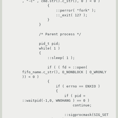
, "-c" , cmd.str().c_str(), 0 ) < 0 )

	    {

		::perror( "fork" );

		::_exit( 127 );

	    }

	} 

	/* Parent process */

	pid_t pid;

	while( 1 )

	{

	    ::sleep( 1 );

	    if ( ( fd = ::open( 
fifo_name.c_str(), O_NONBLOCK | O_WRONLY 
)) < 0 )

	    {

		if ( errno == ENXIO )

		{

		    if ( pid = 
::waitpid(-1,0, WNOHANG ) == 0 )

			continue;

		    ::sigprocmask(SIG_SET