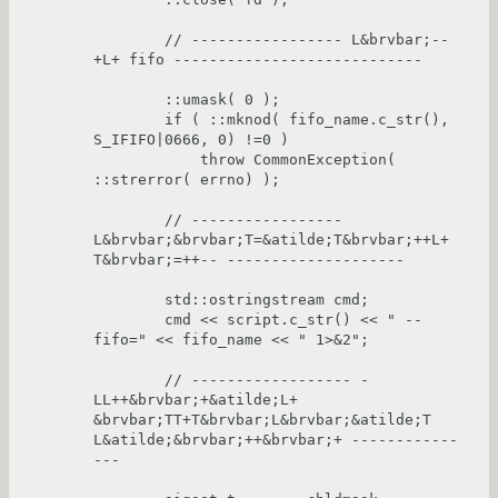
	// ----------------- L&brvbar;--
+L+ fifo ----------------------------

	::umask( 0 );

	if ( ::mknod( fifo_name.c_str(), 
S_IFIFO|0666, 0) !=0 )

	    throw CommonException( 
::strerror( errno) );

	// ----------------- 
L&brvbar;&brvbar;T=&atilde;T&brvbar;++L+ 
T&brvbar;=++-- --------------------

	std::ostringstream cmd;

	cmd << script.c_str() << " --
fifo=" << fifo_name << " 1>&2";

	// ------------------ -
LL++&brvbar;+&atilde;L+ 
&brvbar;TT+T&brvbar;L&brvbar;&atilde;T 
L&atilde;&brvbar;++&brvbar;+ ------------
---
