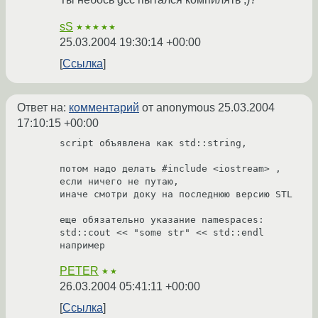
sS
★★★★★
25.03.2004 19:30:14 +00:00
Ссылка
Ответ на:
комментарий
от anonymous
25.03.2004
17:10:15 +00:00
script объявлена как std::string,

потом надо делать #include <iostream> , 
если ничего не путаю,

иначе смотри доку на последнюю версию STL

еще обязательно указание namespaces:

std::cout << "some str" << std::endl 
например
PETER
★★
26.03.2004 05:41:11 +00:00
Ссылка