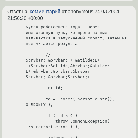
Ответ на:
комментарий
от anonymous
24.03.2004
21:56:20 +00:00
Кусок работаещего кода - через 
именованную дудку из проги данные 

заливаются в запускаемый скрипт, затем из 
нее читается результат

	// ------------------- 
&brvbar;T&brvbar;++T&atilde;L+ 
++&brvbar;&atilde;&brvbar;&atilde;+ 
L+T&brvbar;&brvbar;&brvbar; 
&brvbar;+&brvbar;&brvbar;+ --------

	int fd;

	fd = ::open( script.c_str(), 
O_RDONLY );

	if ( fd < 0 )

	    throw CommonException( 
::strerror( errno ) );

	::close( fd );
