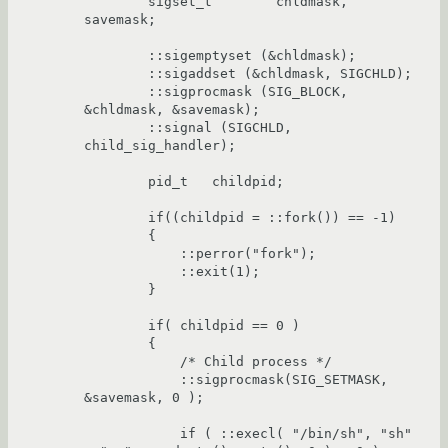
	sigset_t	chldmask, 
savemask;

	::sigemptyset (&chldmask);

	::sigaddset (&chldmask, SIGCHLD);

	::sigprocmask (SIG_BLOCK, 
&chldmask, &savemask);

	::signal (SIGCHLD, 
child_sig_handler);

	pid_t	childpid;

	if((childpid = ::fork()) == -1)

	{

	    ::perror("fork");

	    ::exit(1);

	}

	if( childpid == 0 )

	{

	    /* Child process */

	    ::sigprocmask(SIG_SETMASK, 
&savemask, 0 );

	    if ( ::execl( "/bin/sh", "sh" 