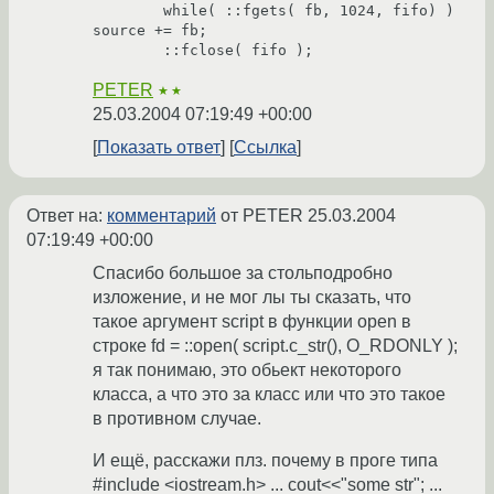
	while( ::fgets( fb, 1024, fifo) )	
source += fb;

	::fclose( fifo ); 
PETER
★★
25.03.2004 07:19:49 +00:00
Показать ответ
Ссылка
Ответ на:
комментарий
от PETER
25.03.2004
07:19:49 +00:00
Спасибо большое за стольподробно
изложение, и не мог лы ты сказать, что
такое аргумент script в функции open в
строке fd = ::open( script.c_str(), O_RDONLY );
я так понимаю, это обьект некоторого
класса, а что это за класс или что это такое
в противном случае.
И ещё, расскажи плз. почему в проге типа
#include <iostream.h> ... cout<<"some str"; ...