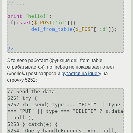
// ...
print
"hello!"
if
(
isset
(
$_POST
[
'id'
]))

del_from_table
(
$_POST
[
'id'
]);

?>
Это дело работает (функция del_from_table
отрабатывается), но firebug не показывает ответ
(«hello!») post-запроса и
ругается на jquery
на
строчку 5252:
// Send the data

5251 try {

5252 xhr.send( type === "POST" || type 
=== "PUT" || type === "DELETE" ? s.data 
: null );

5253 } catch(e) {

5254 jQuery.handleError(s, xhr, null, 