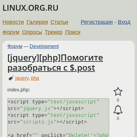
LINUX.ORG.RU
Новости
Галерея
Статьи
Регистрация
-
Вход
Форум
Опросы
Трекер
Поиск
Форум
—
Development
[jquery][php]Помогите
разобраться с $.post
jquery
,
php
index.php:
0
<script type=
"text/javascript"
src=
"jquery.js"
></script>

<script type=
"text/javascript"
0
src=
"scripts.js"
></script>

<a href=
""
 onclick=
"Delete('<?php 