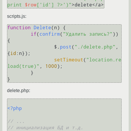
print 
$row
['id'] ?>')"
scripts.js:
function
Delete
(
n
) { 

if
(
confirm
(
"Удалить запись?"
)) 
{

		$.
post
(
"./delete.php"
,
{
id
:n});

setTimeout
(
"location.re
load(true)"
, 
1000
);

	}

delete.php:
<?php
// ...
// инициализация БД и т.д.