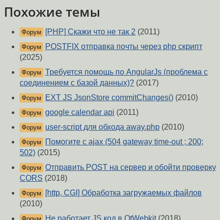
Похожие темы
[PHP] Скажи что не так 2
(2011)
Форум
POSTFIX отправка почты через php скрипт
Форум
(2025)
Требуется помощь по AngularJs (проблема с
Форум
соединением с базой данных)?
(2017)
EXT JS JsonStore commitChanges()
(2010)
Форум
google calendar api
(2011)
Форум
user-script для обхода away.php
(2010)
Форум
Помогите с ajax (504 gateway time-out ; 200;
Форум
502)
(2015)
Отправить POST на сервер и обойти проверку
Форум
CORS
(2018)
[http, CGI] Обработка загружаемых файлов
Форум
(2010)
Не работает JS код в QtWebkit
(2018)
Форум