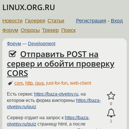
LINUX.ORG.RU
Новости
Галерея
Статьи
Регистрация
-
Вход
Форум
Опросы
Трекер
Поиск
Форум
—
Development
Отправить POST на
сервер и обойти проверку
CORS
cors
,
http
,
java
,
just-for-fun
,
web-client
Есть сервис
https://baza-otvetov.ru
, на
котором есть форма викторины
https://baza-
0
otvetov.ru/quiz
Сервер отдает на запрос к
https://baza-
1
otvetov.ru/quiz
страницу html, а после