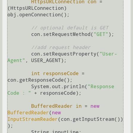
HttpsURLConnection
con
=
(HttpsURLConnection) 
obj.openConnection();

// optional default is GET
        con.setRequestMethod(
"GET"
);

//add request header
        con.setRequestProperty(
"User-
Agent"
, USER_AGENT);

int
responseCode
=
con.getResponseCode();

        System.out.println(
"Response 
Code : "
 + responseCode);

BufferedReader
in
=
new
BufferedReader
(
new
InputStreamReader
(con.getInputStream())
);

        String inputLine;
