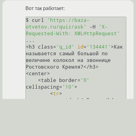
Вот так работает:
$ curl 
'https://baza-
otvetov.ru/quiz/ask'
 -H 
'X-
Requested-With: XMLHttpRequest'
...

<h3 class=
'q_id'
id
=
'134441'
>Как 
называется самый большой по 
величине колокол на звоннице 
Ростовского Кремля?</h3>

<center>

    <table border=
'0'
cellspacing=
'10'
>

        <
tr
>

            <td><h4>Баран</h4>
</td>

            <td><h4>Лебедь</h4>
</td>

        </tr>

        <
tr
>
