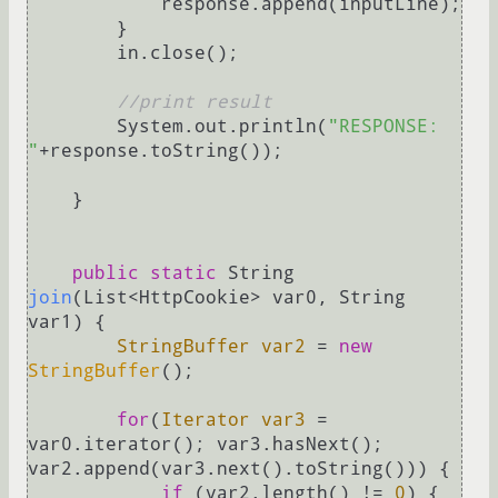
            response.append(inputLine);

        }

        in.close();

//print result
        System.out.println(
"RESPONSE: 
"
+response.toString());

    }

public
static
 String 
join
(List<HttpCookie> var0, String 
var1)
 {

StringBuffer
var2
=
new
StringBuffer
();

for
(
Iterator
var3
=
var0.iterator(); var3.hasNext(); 
var2.append(var3.next().toString())) {

if
 (var2.length() != 
0
) {
