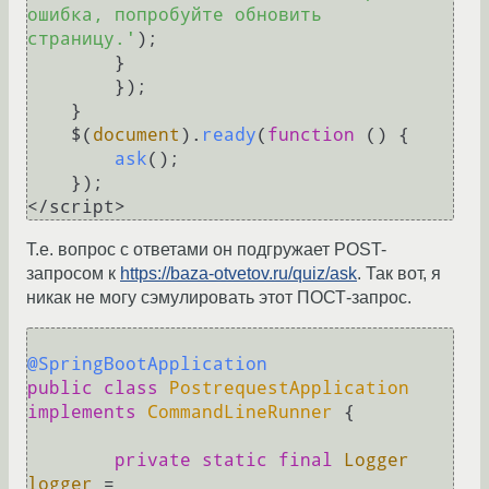
ошибка, попробуйте обновить 
страницу.'
);

        }

        });

    }

    $(
document
).
ready
(
function
 (
) {

ask
();

    });

Т.е. вопрос с ответами он подгружает POST-
запросом к
https://baza-otvetov.ru/quiz/ask
. Так вот, я
никак не могу сэмулировать этот ПОСТ-запрос.
@SpringBootApplication
public
class
PostrequestApplication
implements
CommandLineRunner
 {

private
static
final
Logger
logger
=