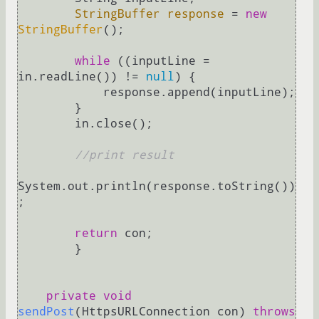
StringBuffer
response
=
new
StringBuffer
();

while
 ((inputLine = 
in.readLine()) != 
null
) {

            response.append(inputLine);

        }

        in.close();

//print result
System.out.println(response.toString())
;

return
 con;

	}

private
void
sendPost
(HttpsURLConnection con)
throws