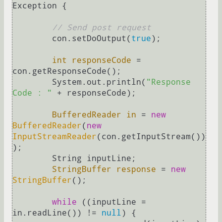
Exception {

// Send post request
        con.setDoOutput(
true
);

int
responseCode
=
con.getResponseCode();

        System.out.println(
"Response 
Code : "
 + responseCode);

BufferedReader
in
=
new
BufferedReader
(
new
InputStreamReader
(con.getInputStream())
);

        String inputLine;

StringBuffer
response
=
new
StringBuffer
();

while
 ((inputLine = 
in.readLine()) != 
null
) {
