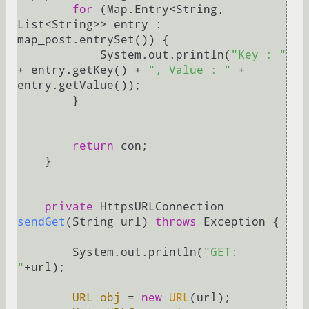
for
 (Map.Entry<String, 
List<String>> entry : 
map_post.entrySet()) {

            System.out.println(
"Key : "
+ entry.getKey() + 
", Value : "
 + 
entry.getValue());

        }

return
 con;

    }

private
 HttpsURLConnection 
sendGet
(String url)
throws
 Exception {

        System.out.println(
"GET: 
"
+url);

URL
obj
=
new
URL
(url);
