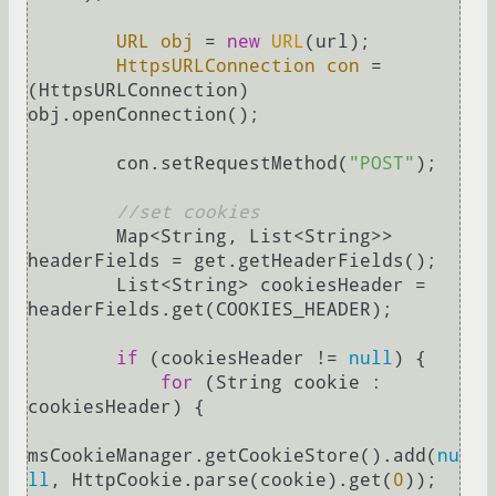
URL
obj
=
new
URL
(url);

HttpsURLConnection
con
=
(HttpsURLConnection) 
obj.openConnection();

        con.setRequestMethod(
"POST"
);

//set cookies
        Map<String, List<String>> 
headerFields = get.getHeaderFields();

        List<String> cookiesHeader = 
headerFields.get(COOKIES_HEADER);

if
 (cookiesHeader != 
null
) {

for
 (String cookie : 
cookiesHeader) {

msCookieManager.getCookieStore().add(
nu
ll
, HttpCookie.parse(cookie).get(
0
));
