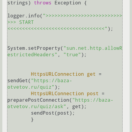
strings)
throws
 Exception {

logger.info(
">>>>>>>>>>>>>>>>>>>>>>>>>>
>>> START 
<<<<<<<<<<<<<<<<<<<<<<<<<<<<<<<<<"
);

System.setProperty(
"sun.net.http.allowR
estrictedHeaders"
, 
"true"
);

HttpsURLConnection
get
=
sendGet(
"https://baza-
otvetov.ru/quiz"
);

HttpsURLConnection
post
=
preparePostConnection(
"https://baza-
otvetov.ru/quiz/ask"
, get);

        sendPost(post);

	}
