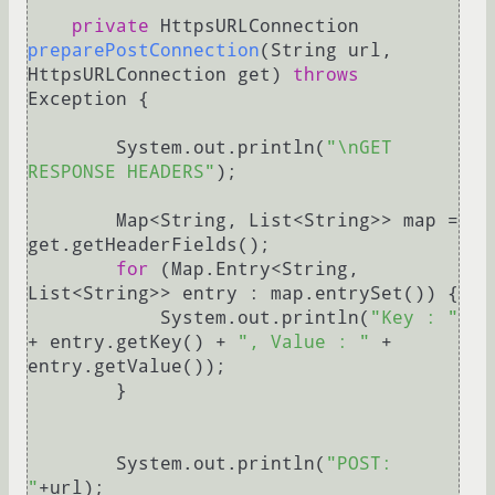
private
 HttpsURLConnection 
preparePostConnection
(String url, 
HttpsURLConnection get)
throws
Exception {

        System.out.println(
"\nGET 
RESPONSE HEADERS"
);

        Map<String, List<String>> map = 
get.getHeaderFields();

for
 (Map.Entry<String, 
List<String>> entry : map.entrySet()) {

            System.out.println(
"Key : "
+ entry.getKey() + 
", Value : "
 + 
entry.getValue());

        }

        System.out.println(
"POST: 
"
+url);
