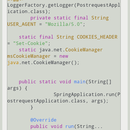
LoggerFactory.getLogger(PostrequestAppl
ication.class);

private
static
final
String
USER_AGENT
=
"Mozilla/5.0"
;

static
final
String
COOKIES_HEADER
=
"Set-Cookie"
;

static
 java.net.
CookieManager
msCookieManager
=
new
java
.net.CookieManager();

public
static
void
main
(String[] 
args)
 {

		SpringApplication.run(P
ostrequestApplication.class, args);

	}

@Override
public
void
run
(String... 