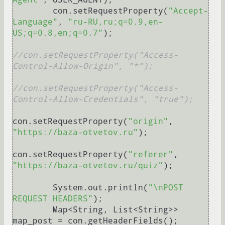
        con.setRequestProperty(
"Accept-
Language"
, 
"ru-RU,ru;q=0.9,en-
US;q=0.8,en;q=0.7"
);

//con.setRequestProperty("Access-
Control-Allow-Origin", "*");
//con.setRequestProperty("Access-
Control-Allow-Credentials", "true");
con.setRequestProperty(
"origin"
, 
"https://baza-otvetov.ru"
);

con.setRequestProperty(
"referer"
, 
"https://baza-otvetov.ru/quiz"
);

        System.out.println(
"\nPOST 
REQUEST HEADERS"
);

        Map<String, List<String>> 
map_post = con.getHeaderFields();
