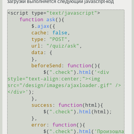
загрузки выполняется следующий javascript-код
<script type=
"text/javascript"
>

function
ask
(
){

        $.
ajax
({

cache
: 
false
,

type
: 
"POST"
,

url
: 
"/quiz/ask"
,

data
: {

        },

beforeSend
: 
function
(
){

            $(
".check"
).
html
(
'<div 
style="text-align:center;"><img 
src="/design/images/ajaxloader.gif" />
</div>'
);

        },

success
: 
function
(
html
){

            $(
".check"
).
html
(html);

        },

error
: 
function
(
){

            $(
".check"
).
html
(
'Произошла 