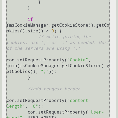
            }

        }

if
(msCookieManager.getCookieStore().getCo
okies().size() > 
0
) {

// While joining the 
Cookies, use ',' or ';' as needed. Most 
of the servers are using ';'
con.setRequestProperty(
"Cookie"
, 
join(msCookieManager.getCookieStore().g
etCookies(), 
";"
));

        }

//add reuqest header
con.setRequestProperty(
"content-
length"
, 
"0"
);

        con.setRequestProperty(
"User-
Agent"
, USER_AGENT);
