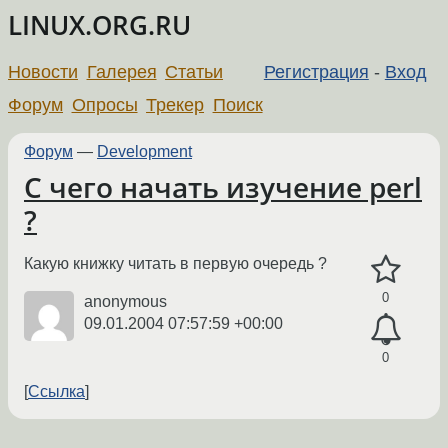
LINUX.ORG.RU
Новости
Галерея
Статьи
Регистрация
-
Вход
Форум
Опросы
Трекер
Поиск
Форум
—
Development
С чего начать изучение perl
?
Какую книжку читать в первую очередь ?
0
anonymous
09.01.2004 07:57:59 +00:00
0
Ссылка
←
→