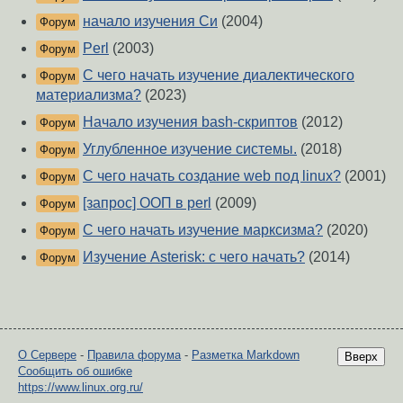
начало изучения Си
(2004)
Форум
Perl
(2003)
Форум
С чего начать изучение диалектического
Форум
материализма?
(2023)
Начало изучения bash-скриптов
(2012)
Форум
Углубленное изучение системы.
(2018)
Форум
C чего начать создание web под linux?
(2001)
Форум
[запрос] ООП в perl
(2009)
Форум
С чего начать изучение марксизма?
(2020)
Форум
Изучение Asterisk: с чего начать?
(2014)
Форум
О Сервере
-
Правила форума
-
Разметка Markdown
Вверх
Сообщить об ошибке
https://www.linux.org.ru/