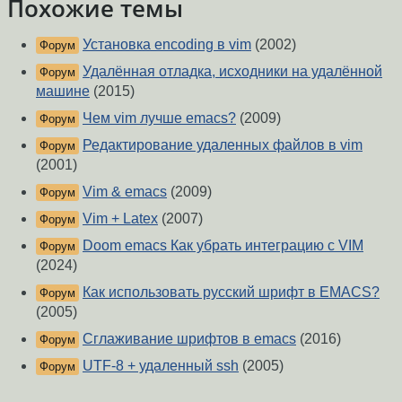
Похожие темы
Установка encoding в vim
(2002)
Форум
Удалённая отладка, исходники на удалённой
Форум
машине
(2015)
Чем vim лучше emacs?
(2009)
Форум
Редактирование удаленных файлов в vim
Форум
(2001)
Vim & emacs
(2009)
Форум
Vim + Latex
(2007)
Форум
Doom emacs Как убрать интеграцию с VIM
Форум
(2024)
Как использовать русский шрифт в EMACS?
Форум
(2005)
Сглаживание шрифтов в emacs
(2016)
Форум
UTF-8 + удаленный ssh
(2005)
Форум