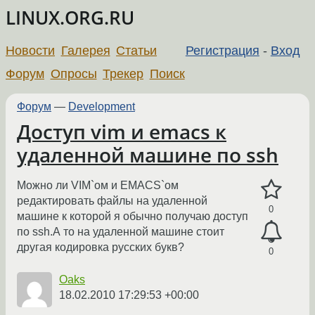
LINUX.ORG.RU
Новости
Галерея
Статьи
Регистрация
-
Вход
Форум
Опросы
Трекер
Поиск
Форум
—
Development
Доступ vim и emacs к
удаленной машине по ssh
Можно ли VIM`ом и EMACS`ом
редактировать файлы на удаленной
0
машине к которой я обычно получаю доступ
по ssh.А то на удаленной машине стоит
другая кодировка русских букв?
0
Oaks
18.02.2010 17:29:53 +00:00