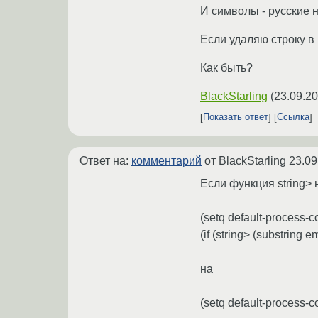
И символы - русские н
Если удаляю строку в к
Как быть?
BlackStarling
(
23.09.20
Показать ответ
Ссылка
Ответ на:
комментарий
от BlackStarling
23.09
Если функция string>
(setq default-process-
(if (string> (substring em
на
(setq default-process-c