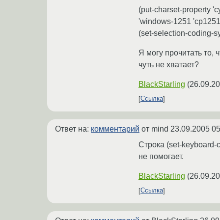
(put-charset-property '
'windows-1251 'cp1251) 
(set-selection-coding-
Я могу прочитать то, 
чуть не хватает?
BlackStarling
(
26.09.20
Ссылка
Ответ на:
комментарий
от mind
23.09.2005 05
Строка (set-keyboard-
не помогает.
BlackStarling
(
26.09.20
Ссылка