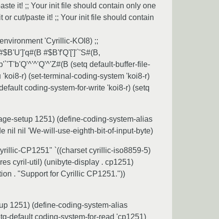
te it! ;; Your init file should contain only one
 cut/paste it! ;; Your init file should contain
environment 'Cyrillic-KOI8) ;;
#$B'U']'q#(B #$B'f'Q'[']'`'S#(B,
'T'b'Q'^'^'Q'^'Z#(B (setq default-buffer-file-
'koi8-r) (set-terminal-coding-system 'koi8-r)
efault coding-system-for-write 'koi8-r) (setq
depage-setup 1251) (define-coding-system-alias
il nil 'We-will-use-eighth-bit-of-input-byte)
illic-CP1251" `((charset cyrillic-iso8859-5)
es cyril-util) (unibyte-display . cp1251)
tion . "Support for Cyrillic CP1251."))
etup 1251) (define-coding-system-alias
etq-default coding-system-for-read 'cp1251)