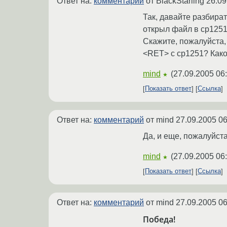
Ответ на:
комментарий
от BlackStarling
26.09
Так, давайте разбира
открыл файл в cp1251
Скажите, пожалуйста,
<RET> c cp1251? Како
mind
(
27.09.2005 06
★
Показать ответ
Ссылка
Ответ на:
комментарий
от mind
27.09.2005 06
Да, и еще, пожалуйст
mind
(
27.09.2005 06
★
Показать ответ
Ссылка
Ответ на:
комментарий
от mind
27.09.2005 06
Победа!