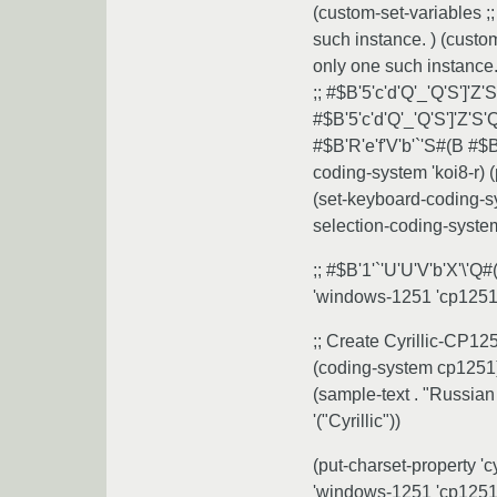
(custom-set-variables ;;
such instance. ) (custom
only one such instance.
;; #$B'5'c'd'Q'_'Q'S']'Z
#$B'5'c'd'Q'_'Q'S']'Z'S'Q
#$B'R'e'f'V'b'`'S#(B #$B
coding-system 'koi8-r) (
(set-keyboard-coding-sys
selection-coding-system
;; #$B'1'`'U'U'V'b'X'\'Q
'windows-1251 'cp1251) 
;; Create Cyrillic-CP12
(coding-system cp1251) (
(sample-text . "Russian 
'("Cyrillic"))
(put-charset-property '
'windows-1251 'cp1251) 