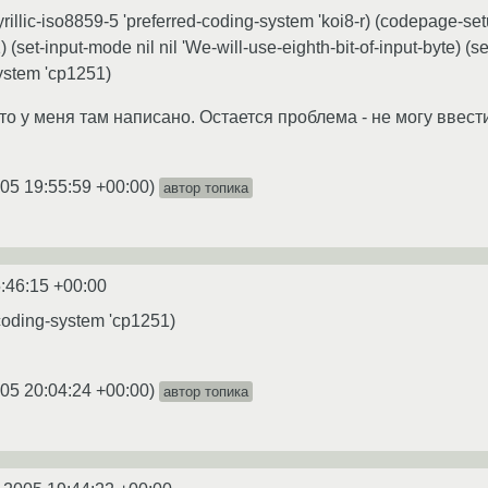
cyrillic-iso8859-5 'preferred-coding-system 'koi8-r) (codepage-s
(set-input-mode nil nil 'We-will-use-eighth-bit-of-input-byte) (s
system 'cp1251)
что у меня там написано. Остается проблема - не могу ввести
05 19:55:59 +00:00
)
автор топика
:46:15 +00:00
coding-system 'cp1251)
05 20:04:24 +00:00
)
автор топика