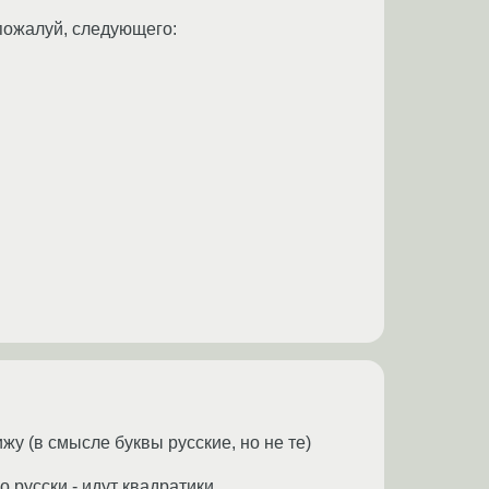
 пожалуй, следующего:
жу (в смысле буквы русские, но не те)
о русски - идут квадратики.