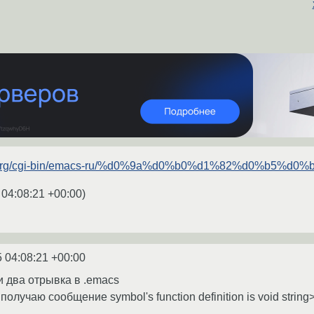
i.org/cgi-bin/emacs-ru/%d0%9a%d0%b0%d1%82%d0%b5%d0%
 04:08:21 +00:00
)
 04:08:21 +00:00
и два отрывка в .emacs
лучаю сообщение symbol's function definition is void string