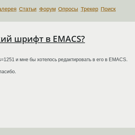
алерея
Статьи
Форум
Опросы
Трекер
Поиск
кий шрифт в EMACS?
=1251 и мне бы хотелось редактировать в его в EMACS.
пасибо.