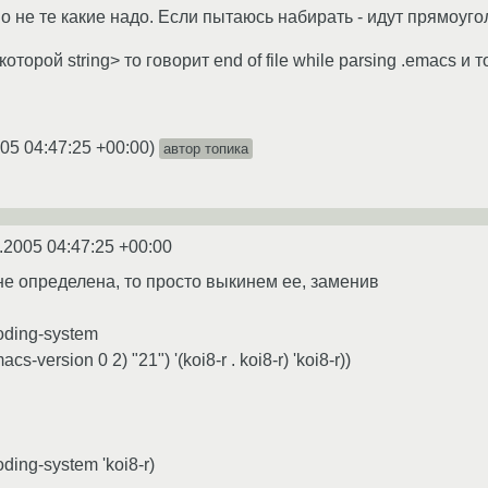
о не те какие надо. Если пытаюсь набирать - идут прямоуго
оторой string> то говорит end of file while parsing .emacs и 
05 04:47:25 +00:00
)
автор топика
.2005 04:47:25 +00:00
 не определена, то просто выкинем ее, заменив
coding-system
acs-version 0 2) "21") '(koi8-r . koi8-r) 'koi8-r))
oding-system 'koi8-r)