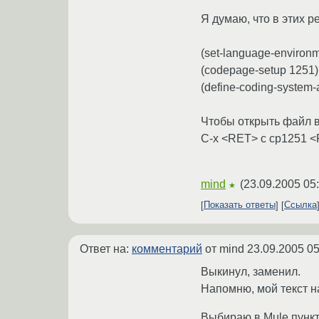
Я думаю, что в этих 
(set-language-environme
(codepage-setup 1251)
(define-coding-system-
Чтобы открыть файл в
C-x <RET> c cp1251 
mind
(
23.09.2005 05
★
Показать ответы
Ссылка
Ответ на:
комментарий
от mind
23.09.2005 05
Выкинул, заменил.
Напомню, мой текст на
Выбираю в Mule пункт 