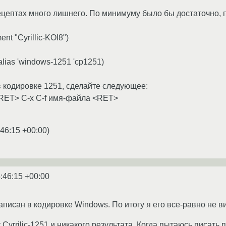
рецептах много лишнего. По минимуму было бы достаточно,
nt "Cyrillic-KOI8")
alias 'windows-1251 'cp1251)
 кодировке 1251, сделайте следующее:
<RET> C-x C-f имя-файла <RET>
:46:15 +00:00
)
:46:15 +00:00
писан в кодировке Windows. По итогу я его все-равно не ви
Cyrrilic-1251 и никакого результата. Когда пытаюсь писать п