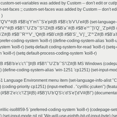
 custom-set-variables was added by Custom -- don't edit or cut/pas
-set-faces ;; custom-set-faces was added by Custom -- don't edit or
 )
'S'Q'V'^#(B #$B'q'Y'm'\'`'S'e'p#(B #$B'c'b'V'U'e#(B (set-language-
'V'^#(B #$B'\'`'U'Z'b'`'S'\'Z#(B #$B'a'`#(B #$B'e'^'`']'i'Q'_'Z'p#(B 
'Z#(B #$B'`'R'^'V'_'Q#(B #$B'c#(B #$B'S'_'V'j'_'Z'^'Z#(B #$B'a'b'`
prefer-coding-system 'koi8-r) (define-coding-system-alias 'koi8-u 
tem 'koi8-r) (setq-default coding-system-for-read 'koi8-r) (setq-d
 'koi8-r) (setq default-process-coding-system 'koi8-r)
#(B #$B'b'e'c'c'\'`'[#(B #$B'\'`'U'Z'b'`'S'\'Z#(B MS Windows (co
(define-coding-system-alias 'win-1251 'cp1251) (set-input-mode n
51 Language Environment menu item (set-language-info-alist "Cyr
coding-priority cp1251) (input-method . "cyrillic-jcuken") (featur
(#$B'2'e'c'c'\'Z'[#(B) #$B')'U'b'Q'S'c'd'S'e'['d'V#(B!") (documenta
cyrillic-iso8859-5 'preferred-coding-system 'koi8-r) (codepage-s
(set-input-mode nil nil 'We-will-use-eighth-bit-of-input-byte) (s