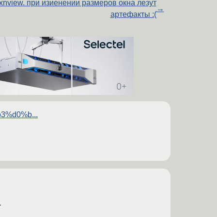
xnview. при изиенении размеров окна лезут
→
артефакты :(
b3%d0%b...
>