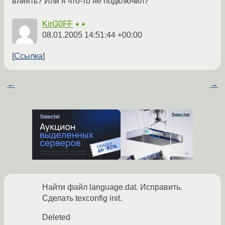
влиять? Или я что-то не подключил?
KirG0FF
★★
08.01.2005 14:51:44 +00:00
Ссылка
←
→
Найти файл language.dat. Исправить.
Сделать texconfig init.
Deleted