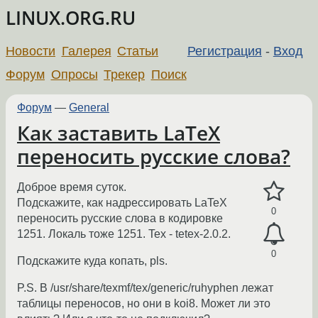
LINUX.ORG.RU
Новости
Галерея
Статьи
Регистрация
-
Вход
Форум
Опросы
Трекер
Поиск
Форум
—
General
Как заставить LaTeX
переносить русские слова?
Доброе время суток.
Подскажите, как надрессировать LaTeX
0
переносить русские слова в кодировке
1251. Локаль тоже 1251. Tex - tetex-2.0.2.
0
Подскажите куда копать, pls.
P.S. В /usr/share/texmf/tex/generic/ruhyphen лежат
таблицы переносов, но они в koi8. Может ли это