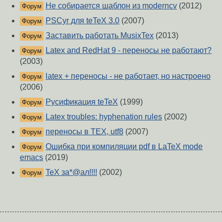
Не собирается шаблон из moderncv
(2012)
Форум
PSCyr для teTeX 3.0
(2007)
Форум
Заставить работать MusixTex
(2013)
Форум
Latex and RedHat 9 - переносы не работают?
Форум
(2003)
latex + переносы - не работает, но настроено
Форум
(2006)
Русификация teTeX
(1999)
Форум
Latex troubles: hyphenation rules
(2002)
Форум
переносы в TEX, utf8
(2007)
Форум
Ошибка при компиляции pdf в LaTeX mode
Форум
emacs
(2019)
TeX за*@ал!!!!
(2002)
Форум