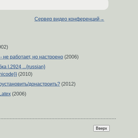
Сервер видео конференций
→
002)
 - не работает, но настроено
(2006)
а l.2924 ...{russian}
nicode}}
(2010)
оустановить/донастроить?
(2012)
Latex
(2006)
Вверх