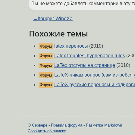
Вы не можете добавлять комментарии в эту т
←
Конфиг WineXа
Похожие темы
latex переносы
(2010)
Форум
Latex troubles: hyphenation rules
(20
Форум
LaTex отступы на странице
(2010)
Форум
LaTeX-никам вопрос (сам изгребся 
Форум
LaTeX русские переносы и кодиров
Форум
О Сервере
-
Правила форума
-
Разметка Markdown
Сообщить об ошибке