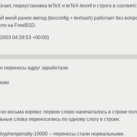
огает, переустановка teTeX и teTeX-texmf и строго в соотве
й мной ранее метод (texconfig + texhash) работает без вопрос
что на FreeBSD.
.2003 04:39:53 +00:00
)
но переносы вдруг заработали.
роки
но весьма коряво: первое слово напечаталось в строке пол
льные слова переносились по одному слогу в строке.
 \hyphenpenalty-10000 -- переносы стали нормальными.