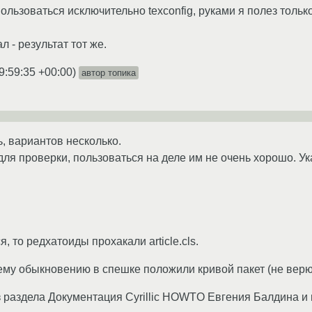
льзоваться исключительно texconfig, руками я полез только 
л - результат тот же.
9:59:35 +00:00
)
автор топика
ь, вариантов несколько.
 для проверки, пользоваться на деле им не очень хорошо. У
, то редхатоиды прохакали article.cls.
ему обыкновению в спешке положили кривой пакет (не верю
з раздела Документация Cyrillic HOWTO Евгения Балдина и