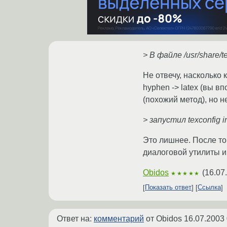
> В файле /usr/share/t
Не отвечу, насколько 
hyphen -> latex (вы в
(похожий метод), но не
> запустил texconfig in
Это лишнее. После тог
диалоговой утилиты и 
Obidos
(
16.07
★★★★★
Показать ответ
Ссылка
Ответ на:
комментарий
от Obidos
16.07.2003 