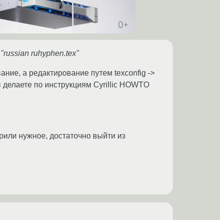
"russian ruhyphen.tex"
ание, а редактирование путем texconfig ->
вы делаете по инструкциям Cyrillic HOWTO
тарили нужное, достаточно выйти из