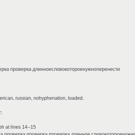
верка проверка длинноесловокотороенужноперенести
erican, russian, nohyphenation, loaded.
:
h at lines 14--15
рка проверка проверка проверка длинное словокотороенуж