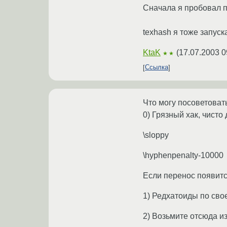
Сначала я пробовал по
texhash я тоже запуска
KtaK
(
17.07.2003 0
★★
Ссылка
Что могу посоветоват
0) Грязный хак, чисто
\sloppy
\hyphenpenalty-10000
Если перенос появится
1) Редхатоиды по сво
2) Возьмите отсюда и