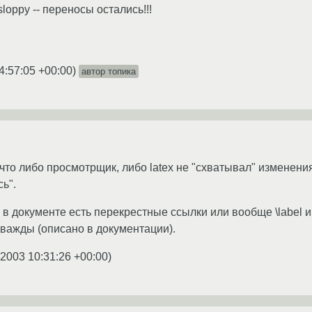
sloppy -- переносы остались!!!
4:57:05 +00:00
)
автор топика
что либо просмотрщик, либо latex не "схватывал" изменения
ь".
с в документе есть перекрестные ссылки или вообще \label и 
важды (описано в документации).
.2003 10:31:26 +00:00
)