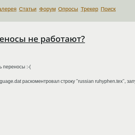
алерея
Статьи
Форум
Опросы
Трекер
Поиск
ереносы не работают?
ь переносы :-(
nguage.dat раскоментровал строку "russian ruhyphen.tex", запус