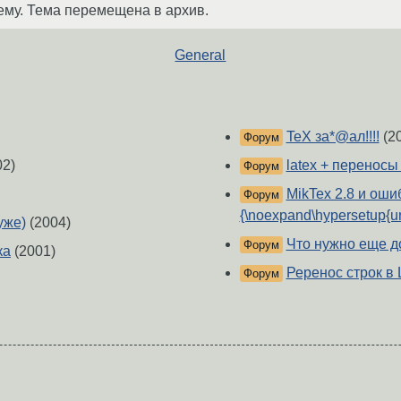
ему. Тема перемещена в архив.
General
TeX за*@ал!!!!
(2
Форум
02)
latex + переносы
Форум
MikTex 2.8 и ошибк
Форум
{\noexpand\hypersetup{u
уже)
(2004)
Что нужно еще д
Форум
ка
(2001)
Реренос строк в 
Форум