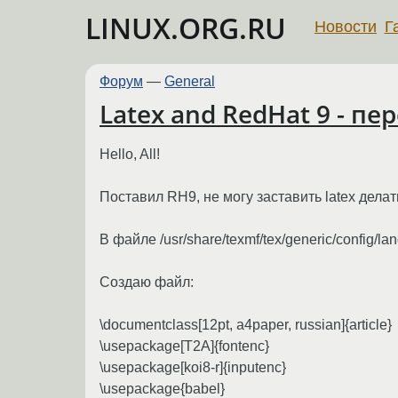
LINUX.ORG.RU
Новости
Г
Форум
—
General
Latex and RedHat 9 - п
Hello, All!
Поставил RH9, не могу заставить latex делат
В файле /usr/share/texmf/tex/generic/config/la
Создаю файл:
\documentclass[12pt, a4paper, russian]{article}
\usepackage[T2A]{fontenc}
\usepackage[koi8-r]{inputenc}
\usepackage{babel}