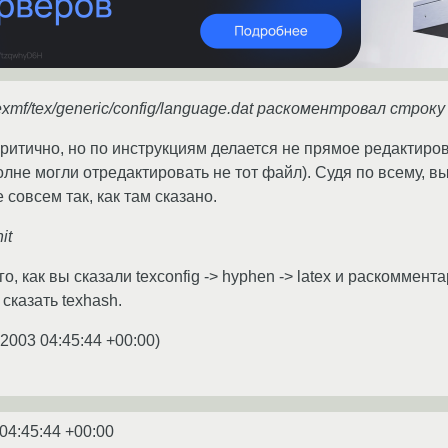
exmf/tex/generic/config/language.dat раскоментровал строку 
критично, но по инструкциям делается не прямое редактиров
полне могли отредактировать не тот файл). Судя по всему, 
 совсем так, как там сказано.
it
о, как вы сказали texconfig -> hyphen -> latex и раскоммен
сказать texhash.
.2003 04:45:44 +00:00
)
04:45:44 +00:00