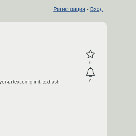
Регистрация
-
Вход
0
0
тил texconfig init; texhash