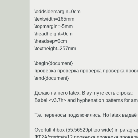
\oddsidemargin=0cm
\textwidth=165mm
\topmargin=-5mm
\headheight=0cm
\headsep=0cm
\textheight=257mm
\begin{document}
проверка проверка проверка проверка про
\end{document}
Делаю на него latex. В аутпуте есть строка:
Babel <v3.7h> and hyphenation patterns for am
Т.е. переносы подключились. Но latex выдаёт
Overfull \hbox (55.56529pt too wide) in paragrap
[]\T2A/cmr/m/n/12 проверка проверка прове