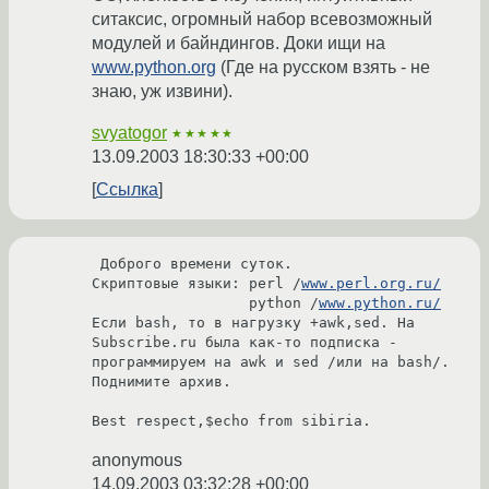
ситаксис, огромный набор всевозможный
модулей и байндингов. Доки ищи на
www.python.org
(Где на русском взять - не
знаю, уж извини).
svyatogor
★★★★★
13.09.2003 18:30:33 +00:00
Ссылка
 Доброго времени суток.

Скриптовые языки: perl /
www.perl.org.ru/
                  python /
www.python.ru/
Если bash, то в нагрузку +awk,sed. На  
Subscribe.ru была как-то подписка - 
программируем на awk и sed /или на bash/. 
Поднимите архив. 

Best respect,$echo from sibiria.
anonymous
14.09.2003 03:32:28 +00:00