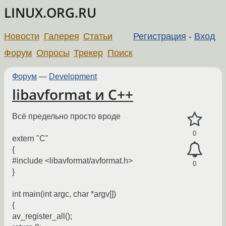
LINUX.ORG.RU
Новости
Галерея
Статьи
Регистрация
-
Вход
Форум
Опросы
Трекер
Поиск
Форум
—
Development
libavformat и C++
Всё предельно просто вроде
0
extern "C"
{
#include <libavformat/avformat.h>
0
}
int main(int argc, char *argv[])
{
av_register_all();