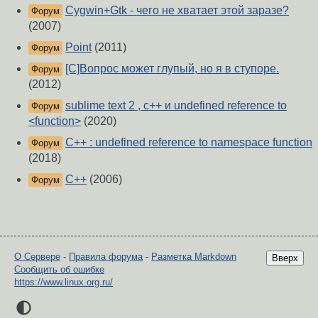
Cygwin+Gtk - чего не хватает этой заразе?
Форум
(2007)
Point
(2011)
Форум
[C]Вопрос может глупый, но я в ступоре.
Форум
(2012)
sublime text 2 , c++ и undefined reference to
Форум
<function>
(2020)
C++ : undefined reference to namespace function
Форум
(2018)
С++
(2006)
Форум
О Сервере
-
Правила форума
-
Разметка Markdown
Вверх
Сообщить об ошибке
https://www.linux.org.ru/