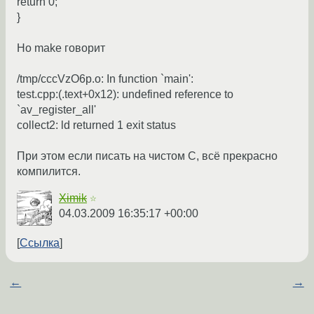
return 0;
}
Но make говорит
/tmp/cccVzO6p.o: In function `main':
test.cpp:(.text+0x12): undefined reference to
`av_register_all'
collect2: ld returned 1 exit status
При этом если писать на чистом C, всё прекрасно
компилится.
Ximik
☆
04.03.2009 16:35:17 +00:00
Ссылка
←
→