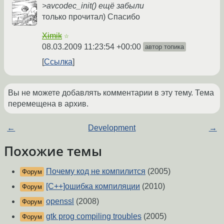
>avcodec_init() ещё забыли
только прочитал) Спасибо
Ximik
☆
08.03.2009 11:23:54 +00:00
автор топика
Ссылка
Вы не можете добавлять комментарии в эту тему. Тема
перемещена в архив.
←
Development
→
Похожие темы
Почему код не компилится
(2005)
Форум
[C++]ошибка компиляции
(2010)
Форум
openssl
(2008)
Форум
gtk prog compiling troubles
(2005)
Форум