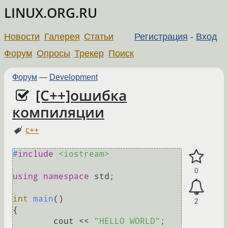
LINUX.ORG.RU
Новости
Галерея
Статьи
Регистрация
-
Вход
Форум
Опросы
Трекер
Поиск
Форум
—
Development
[C++]ошибка
компиляции
c++
#
include
<iostream>
0
using
namespace
 std;

int
main
()
2
{

        cout << 
"HELLO WORLD"
;
