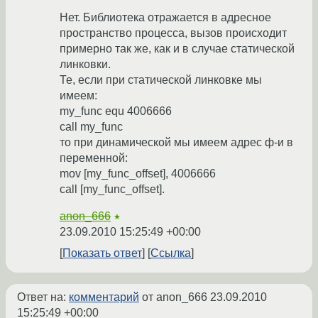
Нет. Библиотека отражается в адресное
пространство процесса, вызов происходит
примерно так же, как и в случае статической
линковки.
Те, если при статической линковке мы
имеем:
my_func equ 4006666
call my_func
то при динамической мы имеем адрес ф-и в
переменной:
mov [my_func_offset], 4006666
call [my_func_offset].
anon_666
★
23.09.2010 15:25:49 +00:00
Показать ответ
Ссылка
Ответ на:
комментарий
от anon_666
23.09.2010
15:25:49 +00:00