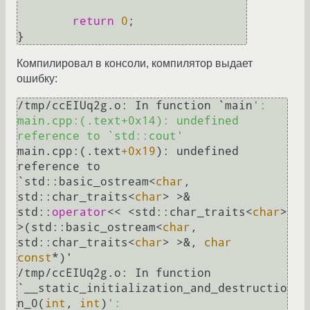
return
0
;

Компилировал в консоли, компилятор выдает
ошибку:
/tmp/ccEIUq2g.o: In function `main
':

main.cpp:(.text+0x14): undefined 
reference to `std::cout'
main.cpp:(.text
+0x19
): undefined 
reference to 

`std::basic_ostream<
char
, 
std::char_traits<
char
> >& 
std::
operator
<< <std::char_traits<
char
> 
>(std::basic_ostream<
char
, 
std::char_traits<
char
> >&, 
char
const
*)'

/tmp/ccEIUq2g.o: In function 
`__static_initialization_and_destructio
n_0(
int
, 
int
)
':
