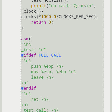
    test_nocall(n);

printf
(
"no call: %g ms\n"
, 
(clock()-
clocks)*
1000.0
/CLOCKS_PER_SEC);

return
0
;

}

asm
"\n\

_test: \n"
#
ifdef
 FULL_CALL
"\n\

    push %ebp \n\

    mov %esp, %ebp \n\

    leave \n\

\n"
#
endif
"\n\

    ret \n\

\n\

_test_call: \n\
