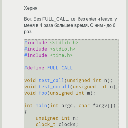
Херня.
Вот. Без FULL_CALL, т.е. без enter и leave, у
меня в 4 раза большее время. С ним - до 6
раз.
#
include
<stdlib.h>
#
include
<stdio.h>
#
include
<time.h>
#
define
 FULL_CALL
void
test_call
(
unsigned
int
 n)
void
test_nocall
(
unsigned
int
 n)
void
foo
(
unsigned
int
 m)
;

int
main
(
int
 argc, 
char
 *argv[])
{

unsigned
int
 n;

clock_t
 clocks;
