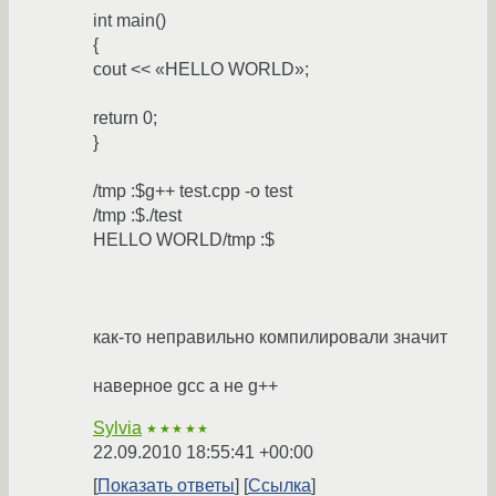
int main()
{
cout << «HELLO WORLD»;
return 0;
}
/tmp :$g++ test.cpp -o test
/tmp :$./test
HELLO WORLD/tmp :$
как-то неправильно компилировали значит
наверное gcc а не g++
Sylvia
★★★★★
22.09.2010 18:55:41 +00:00
Показать ответы
Ссылка