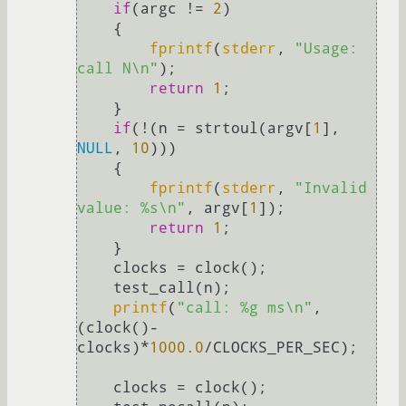
if
(argc != 
2
)

    {

fprintf
(
stderr
, 
"Usage: 
call N\n"
);

return
1
;

    }

if
(!(n = strtoul(argv[
1
], 
NULL
, 
10
)))

    {

fprintf
(
stderr
, 
"Invalid 
value: %s\n"
, argv[
1
]);

return
1
;

    }

    clocks = clock();

    test_call(n);

printf
(
"call: %g ms\n"
, 
(clock()-
clocks)*
1000.0
/CLOCKS_PER_SEC);

    clocks = clock();
