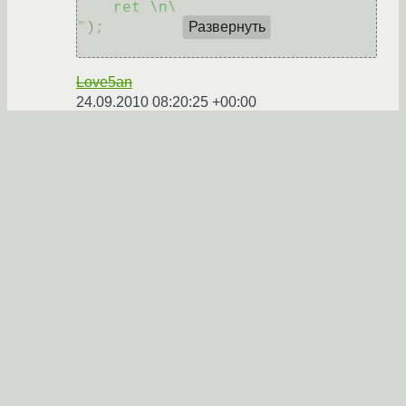
    ret \n\

"
);

Развернуть
Love5an
24.09.2010 08:20:25 +00:00
Показать ответ
Ссылка
Ответ на:
комментарий
от Love5an
24.09.2010
08:20:25 +00:00
если добавить сюда выкрутасы со стеком -
передачу параметров, и сохранение/
восстановление определенных регистров,
получим еще больший оверхед.
Love5an
24.09.2010 08:33:18 +00:00
Ссылка