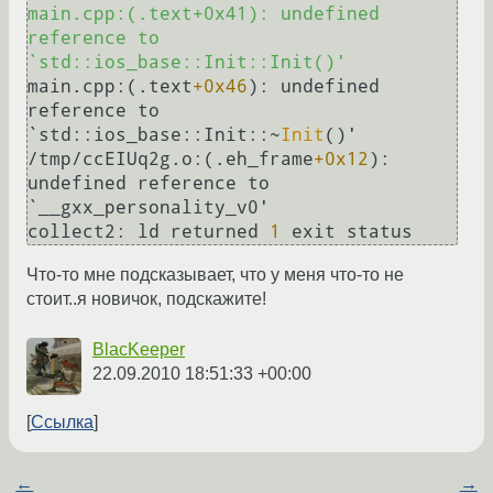
main.cpp:(.text+0x41): undefined 
reference to 
`std::ios_base::Init::Init()'
main.cpp:(.text
+0x46
): undefined 
reference to 
`std::ios_base::Init::~
Init
()'

/tmp/ccEIUq2g.o:(.eh_frame
+0x12
): 
undefined reference to 
`__gxx_personality_v0'

collect2: ld returned 
1
Что-то мне подсказывает, что у меня что-то не
стоит..я новичок, подскажите!
BlacKeeper
22.09.2010 18:51:33 +00:00
Ссылка
←
→