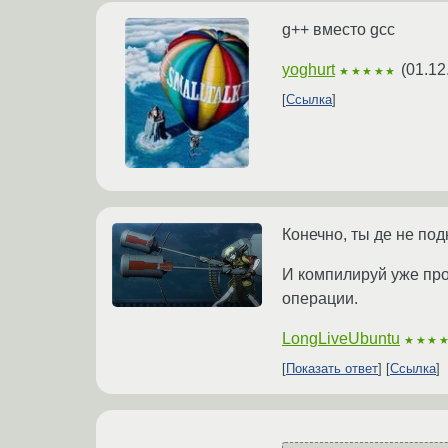
g++ вместо gcc
yoghurt
(
01.12
★★★★★
Ссылка
Конечно, ты де не под
И компилируй уже пр
операции.
LongLiveUbuntu
★★★
Показать ответ
Ссылка