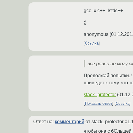
gcc -x c++ -lstdc++
;)
anonymous
(
01.12.201
Ссылка
все равно не могу 
Продолжай попытки. Ч
приведет к тому, что 
stack_protector
(
01.12.
Показать ответ
Ссылка
Ответ на:
комментарий
от stack_protector
01.
чтобы она с бОльшей 