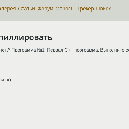
алерея
Статьи
Форум
Опросы
Трекер
Поиск
мпиллировать
нет /* Программа №1. Первая С++ программа. Выполните ее 
ain()