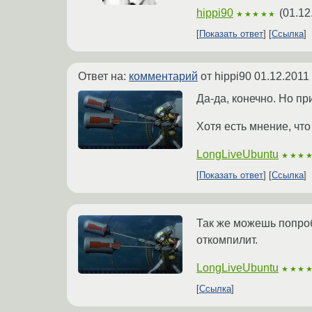
hippi90
(
01.12
★★★★★
Показать ответ
Ссылка
Ответ на:
комментарий
от hippi90
01.12.2011
Да-да, конечно. Но пр
Хотя есть мнение, чт
LongLiveUbuntu
★★★
Показать ответ
Ссылка
Так же можешь попроб
откомпилит.
LongLiveUbuntu
★★★
Ссылка