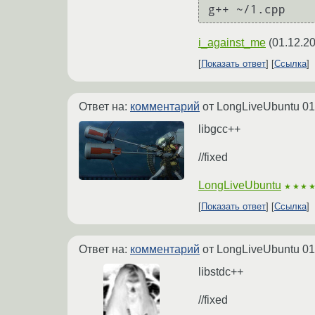
g++ ~/1.cpp
i_against_me
(
01.12.20
Показать ответ
Ссылка
Ответ на:
комментарий
от LongLiveUbuntu
01
libgcc++
//fixed
LongLiveUbuntu
★★★
Показать ответ
Ссылка
Ответ на:
комментарий
от LongLiveUbuntu
01
libstdc++
//fixed