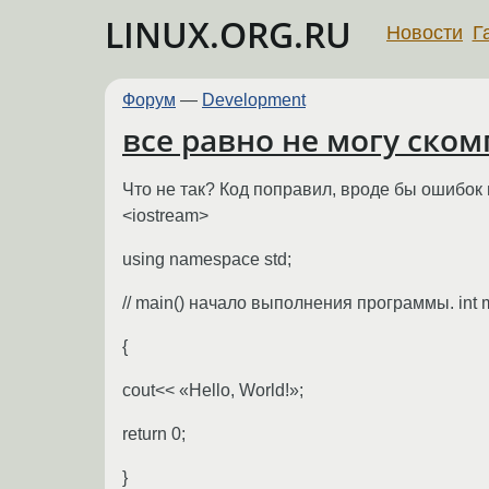
LINUX.ORG.RU
Новости
Г
Форум
—
Development
все равно не могу ско
Что не так? Код поправил, вроде бы ошибок 
<iostream>
using namespace std;
// main() начало выполнения программы. int m
{
cout<< «Hello, World!»;
return 0;
}