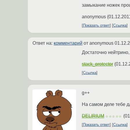
замыкание ножек проц
anonymous
(
01.12.201
Показать ответ
Ссылка
Ответ на:
комментарий
от anonymous
01.12.
Достаточно нейтрино,
stack_protector
(
01.12.
Ссылка
g++
На самом деле тебе д
DELIRIUM
(
01
☆☆☆☆☆
Показать ответ
Ссылка