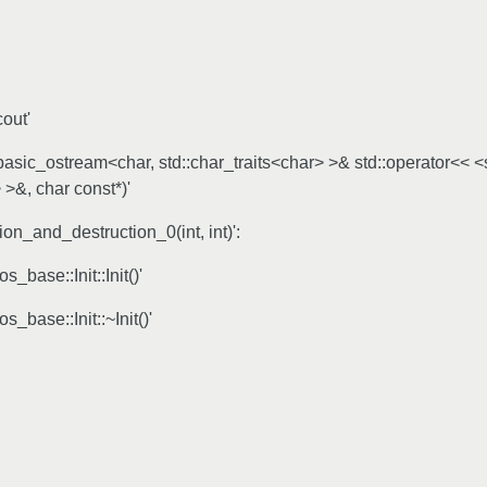
cout'
:basic_ostream<char, std::char_traits<char> >& std::operator<< <
 >&, char const*)'
ion_and_destruction_0(int, int)':
s_base::Init::Init()'
s_base::Init::~Init()'