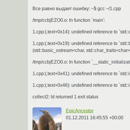
Все равно выдает ошибку: ~$ gcc ~/1.cpp
/tmp/ccbjEZO0.o: In function `main':
1.cpp:(.text+0x14): undefined reference to `std::
1.cpp:(.text+0x19): undefined reference to `std:
(std::basic_ostream<char, std::char_traits<char>
/tmp/ccbjEZO0.o: In function `__static_initializat
1.cpp:(.text+0x41): undefined reference to `std::io
1.cpp:(.text+0x46): undefined reference to `std::io
collect2: ld returned 1 exit status
EpicAncestor
01.12.2011 16:45:55 +00:00