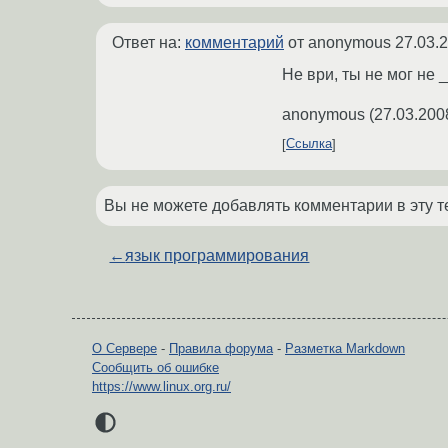
Ответ на:
комментарий
от anonymous
27.03.
Не ври, ты не мог не 
anonymous
(
27.03.200
Ссылка
Вы не можете добавлять комментарии в эту т
←
язык программирования
О Сервере
-
Правила форума
-
Разметка Markdown
Сообщить об ошибке
https://www.linux.org.ru/