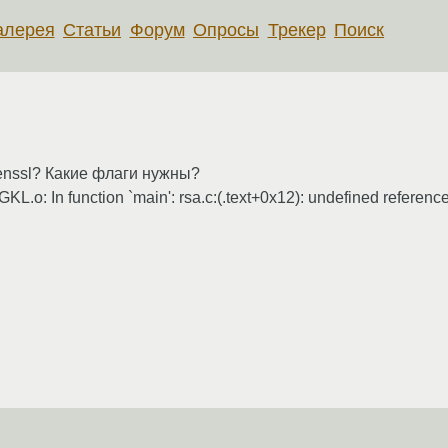
алерея
Статьи
Форум
Опросы
Трекер
Поиск
nssl? Какие флаги нужны?
GKL.o: In function `main': rsa.c:(.text+0x12): undefined referenc