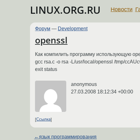
LINUX.ORG.RU
Новости
Г
Форум
—
Development
openssl
Как компилить программу использующую ope
gcc rsa.c -o rsa -L/usr/local/openssl /tmp/ccAUc
exit status
anonymous
27.03.2008 18:12:34 +00:00
Ссылка
←
язык программирования