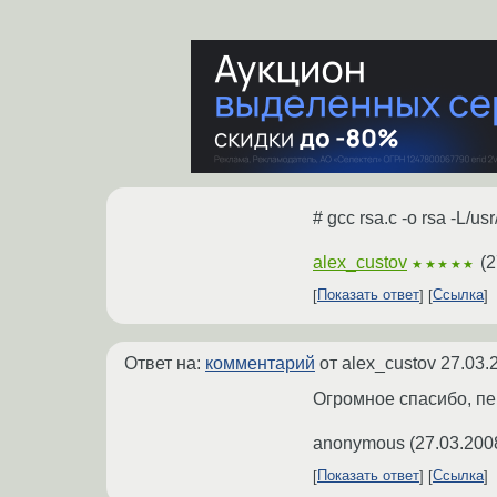
# gcc rsa.c -o rsa -L/usr
alex_custov
(
2
★★★★★
Показать ответ
Ссылка
Ответ на:
комментарий
от alex_custov
27.03.
Огромное спасибо, пе
anonymous
(
27.03.200
Показать ответ
Ссылка