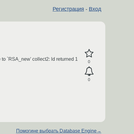
Регистрация
-
Вход
e to `RSA_new' collect2: ld returned 1
0
0
Помогине выбрать Database Engine
→