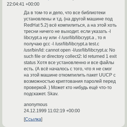
22:04:41 +00:00
Да в том-то и дело, что все библиотеки
установлены и т.д. (на другой машине под
RedHat 5.2) всё компилиться, а на этой хоть
тресни ничего не выходит. если указать -l
libcrypt.a ну или -l /usr/lib/libcrypt.a , то я
получаю gcc -l /usr/lib/libcrypt.a test.c
/usr/bin/ld: cannot open -l/usr/lib/libcrypt.a: No
such file or directory collect2: ld returned 1 exit
status Хотя все установленно и все файлы
есть. (А всё началось с того, что я не смог
на этой машине откомпилить пакет UUCP с
возможностью криптования паролей перед
проверкой. ) Может кто нибудь ещё что-то
подскажет. Skav.
anonymous
24.12.1999 11:02:19 +00:00
Ссылка