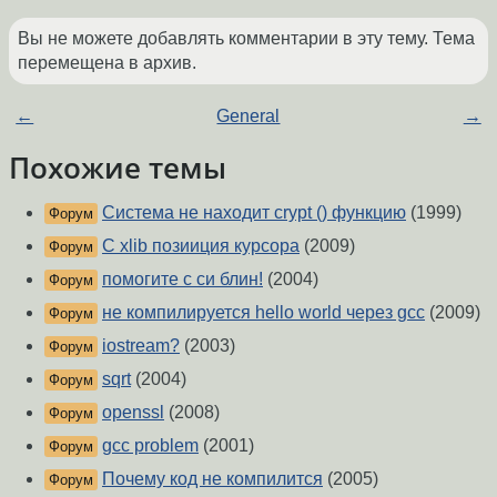
Вы не можете добавлять комментарии в эту тему. Тема
перемещена в архив.
←
General
→
Похожие темы
Система не находит crypt () функцию
(1999)
Форум
C xlib позииция курсора
(2009)
Форум
помогите с си блин!
(2004)
Форум
не компилируется hello world через gcc
(2009)
Форум
iostream?
(2003)
Форум
sqrt
(2004)
Форум
openssl
(2008)
Форум
gcc problem
(2001)
Форум
Почему код не компилится
(2005)
Форум