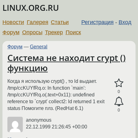
LINUX.ORG.RU
Новости
Галерея
Статьи
Регистрация
-
Вход
Форум
Опросы
Трекер
Поиск
Форум
—
General
Система не находит crypt ()
функцию
Когда я использую crypt() , то ld выдает.
/tmp/ccKUYfRq.o: In function `main':
0
/tmp/ccKUYfRq.o(.text+0x11): undefined
reference to `crypt' collect2: ld returned 1 exit
status Помогите плз. (RedHat 6.1)
0
anonymous
22.12.1999 21:26:45 +00:00