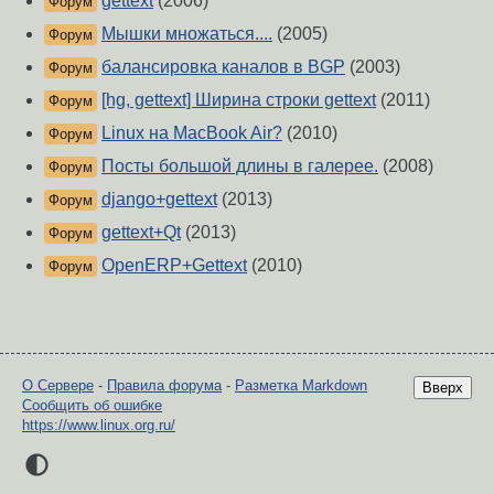
gettext
(2006)
Форум
Мышки множаться....
(2005)
Форум
балансировка каналов в BGP
(2003)
Форум
[hg, gettext] Ширина строки gettext
(2011)
Форум
Linux на MacBook Air?
(2010)
Форум
Посты большой длины в галерее.
(2008)
Форум
django+gettext
(2013)
Форум
gettext+Qt
(2013)
Форум
OpenERP+Gettext
(2010)
Форум
О Сервере
-
Правила форума
-
Разметка Markdown
Вверх
Сообщить об ошибке
https://www.linux.org.ru/