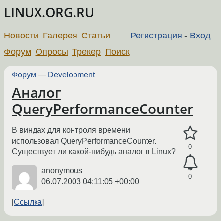
LINUX.ORG.RU
Новости
Галерея
Статьи
Регистрация
-
Вход
Форум
Опросы
Трекер
Поиск
Форум
—
Development
Аналог
QueryPerformanceCounter
В виндах для контроля времени
использовал QueryPerformanceCounter.
0
Существует ли какой-нибудь аналог в Linux?
anonymous
0
06.07.2003 04:11:05 +00:00
Ссылка