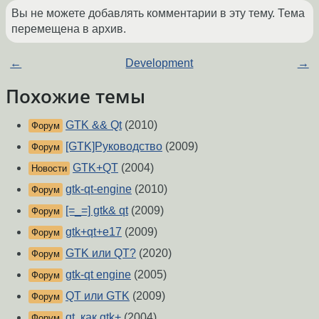
Вы не можете добавлять комментарии в эту тему. Тема
перемещена в архив.
←
Development
→
Похожие темы
GTK && Qt
(2010)
Форум
[GTK]Руководство
(2009)
Форум
GTK+QT
(2004)
Новости
gtk-qt-engine
(2010)
Форум
[=_=] gtk& qt
(2009)
Форум
gtk+qt+e17
(2009)
Форум
GTK или QT?
(2020)
Форум
gtk-qt engine
(2005)
Форум
QT или GTK
(2009)
Форум
qt, как gtk+
(2004)
Форум