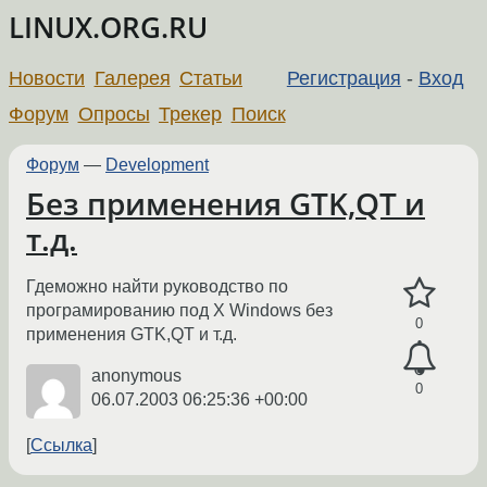
LINUX.ORG.RU
Новости
Галерея
Статьи
Регистрация
-
Вход
Форум
Опросы
Трекер
Поиск
Форум
—
Development
Без применения GTK,QT и
т.д.
Гдеможно найти руководство по
програмированию под X Windows без
0
применения GTK,QT и т.д.
anonymous
0
06.07.2003 06:25:36 +00:00
Ссылка