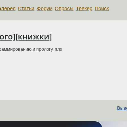
алерея
Статьи
Форум
Опросы
Трекер
Поиск
ного][книжки]
граммированию и прологу, плз
Выво