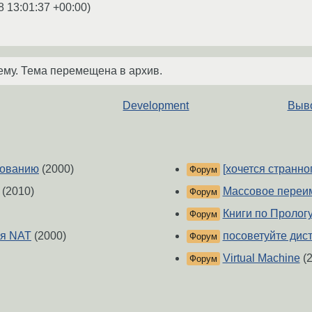
8 13:01:37 +00:00
)
ему. Тема перемещена в архив.
Development
Выво
рованию
(2000)
[хочется странно
Форум
(2010)
Массовое переим
Форум
Книги по Прологу
Форум
ля NAT
(2000)
посоветуйте дис
Форум
Virtual Machine
(2
Форум