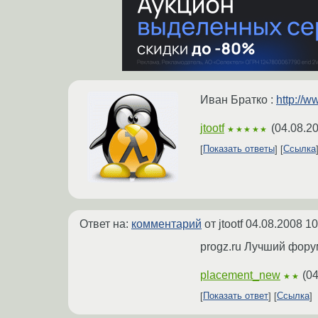
Иван Братко :
http://w
jtootf
(
04.08.2
★★★★★
Показать ответы
Ссылка
Ответ на:
комментарий
от jtootf
04.08.2008 10
progz.ru Лучший фор
placement_new
(
04
★★
Показать ответ
Ссылка