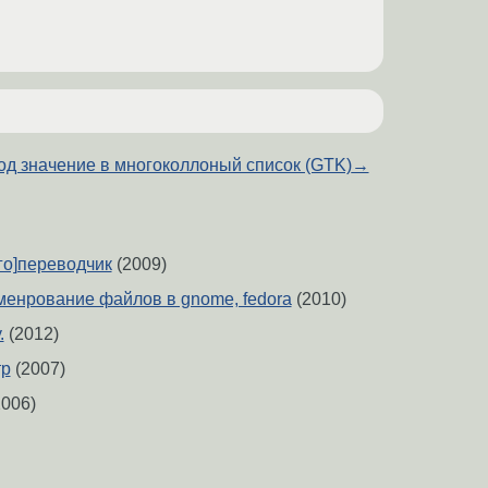
д значение в многоколлоный список (GTK)
→
го]переводчик
(2009)
енрование файлов в gnome, fedora
(2010)
.
(2012)
тр
(2007)
006)