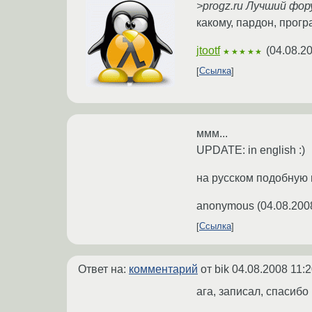
>progz.ru Лучший фо
какому, пардон, прог
jtootf
(
04.08.2
★★★★★
Ссылка
ммм...
UPDATE: in english :)
на русском подобную 
anonymous
(
04.08.200
Ссылка
Ответ на:
комментарий
от bik
04.08.2008 11:2
ага, записал, спасибо