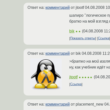
Ответ на:
комментарий
от jtootf
04.08.2008 10
шапиро "логическое п
братко на мой взгляд
bik
(
04.08.2008 11:
★★
Показать ответы
Ссылка
Ответ на:
комментарий
от bik
04.08.2008 11:2
>братко на мой взгл
ну, как учебник идёт 
jtootf
(
04.08.2
★★★★★
Ссылка
Ответ на:
комментарий
от placement_new
04.