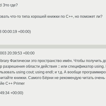
d Это где?
овать что-то типа хорошей книжки по С++, но поможет ли?
3 00:00:19 +00:00
)
2003 20:39:53 +00:00
e library Фактически это пространство имён. Чтобы получить 
р разрешения области действия :: или спецификатор using. 
льзовать using cout; using endl; и т.д. А вообще программи
 читайте книжки. Самого Бёрни не рекомендую читать очень 
йе C++ Primer
:49:34 +00:00
)