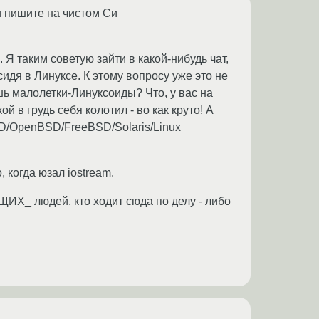
и пишите на чистом Си
Я таким советую зайти в какой-нибудь чат,
сидя в Линуксе. К этому вопросу уже это не
ишь малолетки-Линуксоиды? Что, у вас на
й в грудь себя колотил - во как круто! А
SD/OpenBSD/FreeBSD/Solaris/Linux
 когда юзал iostream.
ЩИХ_ людей, кто ходит сюда по делу - либо