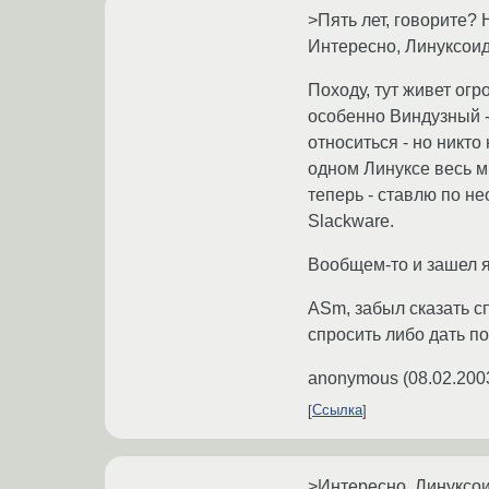
>Пять лет, говорите? 
Интересно, Линуксоид
Походу, тут живет огр
особенно Виндузный - 
относиться - но никто
одном Линуксе весь ми
теперь - ставлю по н
Slackware.
Вообщем-то и зашел я 
ASm, забыл сказать с
спросить либо дать по
anonymous
(
08.02.200
Ссылка
>Интересно, Линуксои