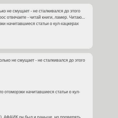
ько не смущает - не сталкивался до этого
с отвечаете - читай книги, ламер. Читаю...
зки начитавшиеся статьи о кул-хацкерах
колько не смущает - не сталкивался до этого
то отоморзки начитавшиеся статьи о кул-
). АФАИК он был и раньше, но проверять