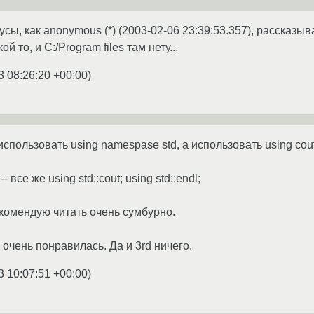
сы, как anonymous (*) (2003-02-06 23:39:53.357), рассказыв
й то, и C:/Program files там нету...
3 08:26:20 +00:00
)
спользовать using namespase std, а использовать using cout; 
все же using std::cout; using std::endl;
комендую читать очень сумбурно.
 очень понравилась. Да и 3rd ничего.
3 10:07:51 +00:00
)