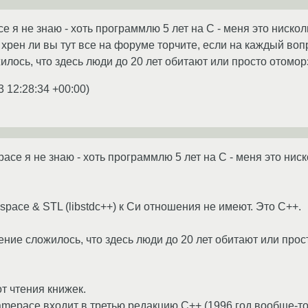
ce я не знаю - хоть программлю 5 лет на C - меня это нискол
 хрен ли вы тут все на форуме торчите, если на каждый вопро
лось, что здесь люди до 20 лет обитают или просто отомор
3 12:28:34 +00:00
)
pace я не знаю - хоть программлю 5 лет на C - меня это нис
pace & STL (libstdc++) к Си отношения не имеют. Это С++.
ение сложилось, что здесь люди до 20 лет обитают или прос
т чтения книжек.
amepace входит в третью редакцию С++ (1996 год вообще-то