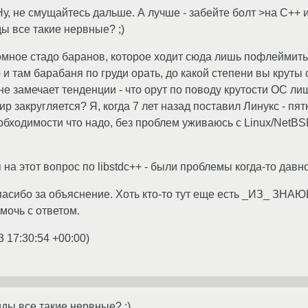
Ну, не смущайтесь дальше. А лучше - забейте болт >на С++ 
ы все такие нервные? ;)
омное стадо баранов, которое ходит сюда лишь пофлеймить. 
и там барабаня по груди орать, до какой степени вы круты 
 не замечает тенденции - что орут по поводу крутости ОС л
р закругляется? Я, когда 7 лет назад поставил Линукс - пятко
еобходимости что надо, без проблем уживаюсь с Linux/NetB
на этот вопрос по libstdc++ - были проблемы когда-то давно,
пасибо за объяснение. Хоть кто-то тут еще есть _ИЗ_ ЗНАЮ
мочь с ответом.
3 17:30:54 +00:00
)
ды все такие нервные? ;)