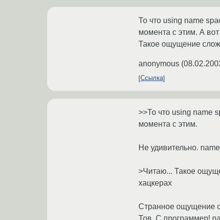
То что using name spa
момента с этим. А вот
Такое ощущение сложи
anonymous
(
08.02.200
Ссылка
>>То что using name s
момента с этим.
Не удивительно. names
>Читаю... Такое ощущ
хацкерах
Странное ощущение о
Тов. С программер! n