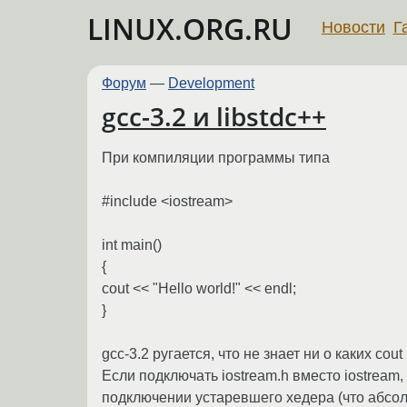
LINUX.ORG.RU
Новости
Г
Форум
—
Development
gcc-3.2 и libstdc++
При компиляции программы типа
#include <iostream>
int main()
{
cout << "Hello world!" << endl;
}
gcc-3.2 ругается, что не знает ни о каких cout 
Если подключать iostream.h вместо iostream,
подключении устаревшего хедера (что абсол