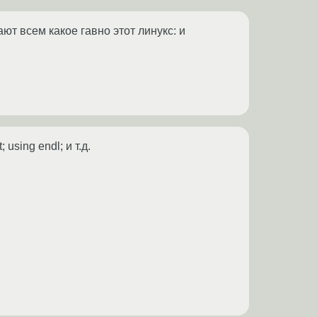
ают всем какое гавно этот линукс: и
using endl; и т.д.