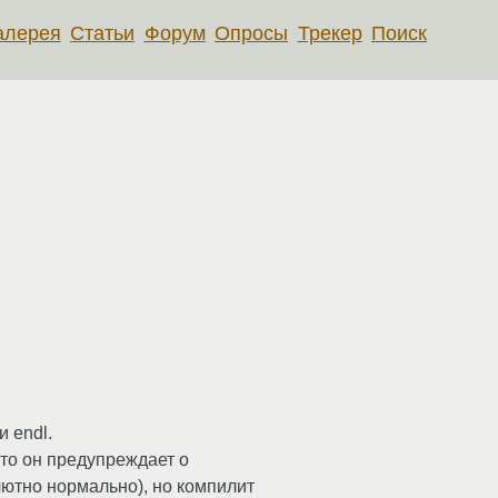
алерея
Статьи
Форум
Опросы
Трекер
Поиск
и endl.
 то он предупреждает о
ютно нормально), но компилит