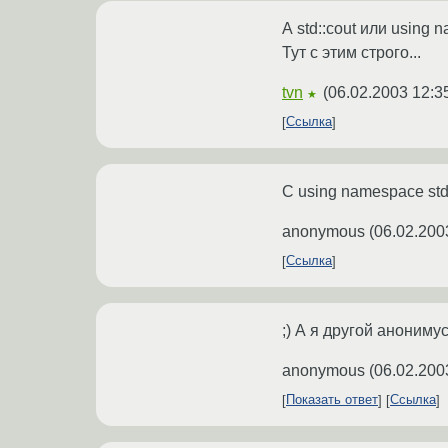
А std::cout или using 
Тут с этим строго...
tvn
(
06.02.2003 12:3
★
Ссылка
С using namespace std
anonymous
(
06.02.200
Ссылка
;) А я другой анониму
anonymous
(
06.02.200
Показать ответ
Ссылка