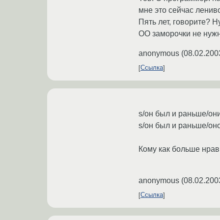
мне это сейчас ленив
Пять лет, говорите? Н
ОО заморочки не нуж
anonymous
(
08.02.200
Ссылка
s/он был и раньше/они
s/он был и раньше/он
Кому как больше нрав
anonymous
(
08.02.200
Ссылка