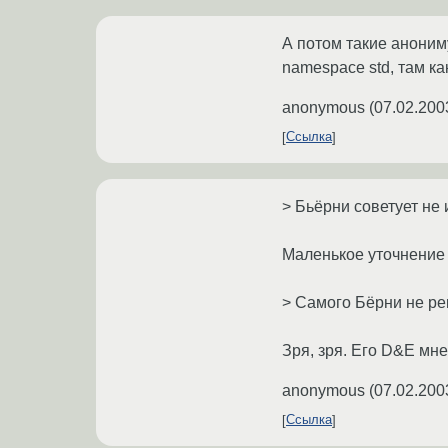
А потом такие анониму
namespace std, там како
anonymous
(
07.02.200
Ссылка
> Бьёрни советует не и
Маленькое уточнение -- 
> Самого Бёрни не ре
Зря, зря. Его D&E мне
anonymous
(
07.02.200
Ссылка