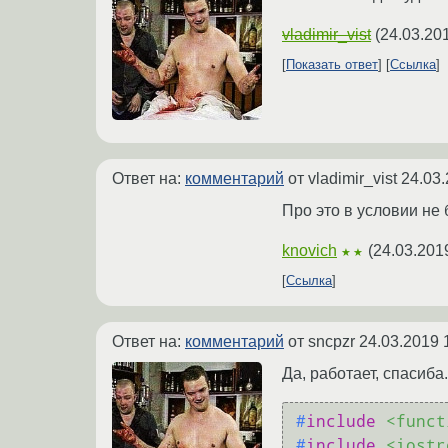
vladimir_vist
(
24.03.20
Показать ответ
Ссылка
Ответ на:
комментарий
от vladimir_vist
24.03.
Про это в условии не 
knovich
(
24.03.201
★★
Ссылка
Ответ на:
комментарий
от sncpzr
24.03.2019 
Да, работает, спасиба
#
include
<funct
#
include
<iostr