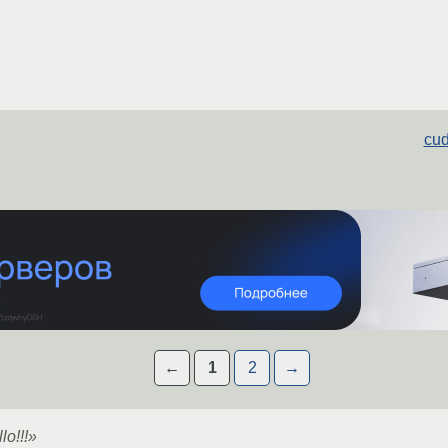
cud
←
1
2
→
lo!!!»