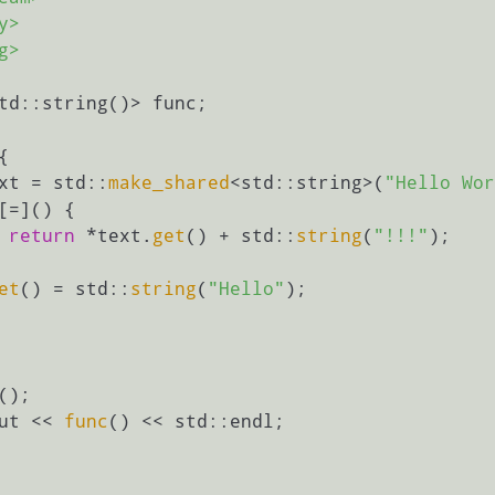
y>
g>
td::string()> func;

{

xt = std::
make_shared
<std::string>(
"Hello Wor
return
 *text.
get
() + std::
string
(
"!!!"
);

et
() = std::
string
(
"Hello"
);

out << 
func
() << std::endl;
