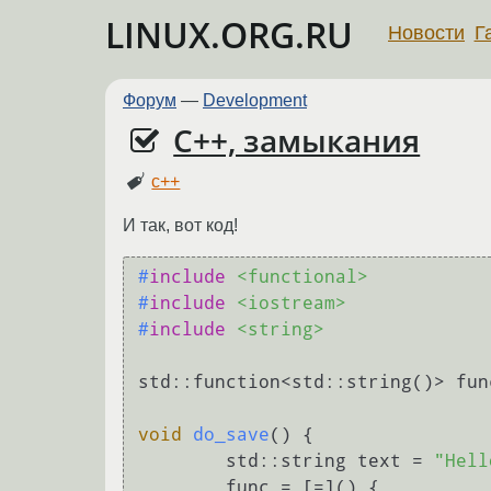
LINUX.ORG.RU
Новости
Г
Форум
—
Development
C++, замыкания
c++
И так, вот код!
#
include
<functional>
#
include
<iostream>
#
include
<string>
std::function<std::string()> func
void
do_save
()
{

	std::string text = 
"Hell
	func = [=]() {
