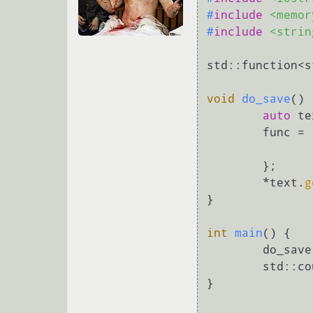
#
include
<memor
#
include
<strin
std::function<s
void
do_save
()
auto
 te
	func = [=]() {

	};

	*text.
g
}

int
main
()
{

	do_save();

	std::c
}
