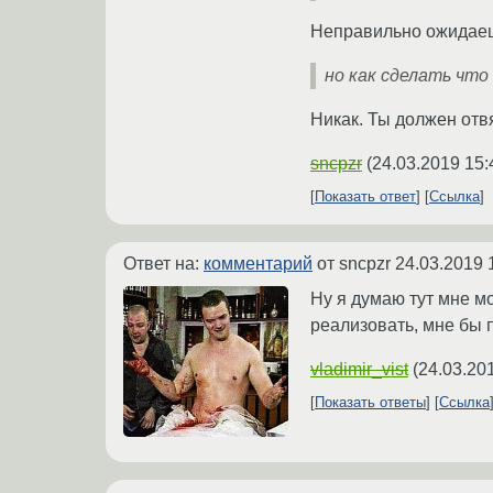
Неправильно ожидае
но как сделать что 
Никак. Ты должен отвя
sncpzr
(
24.03.2019 15:
Показать ответ
Ссылка
Ответ на:
комментарий
от sncpzr
24.03.2019 
Ну я думаю тут мне мо
реализовать, мне бы п
vladimir_vist
(
24.03.20
Показать ответы
Ссылка