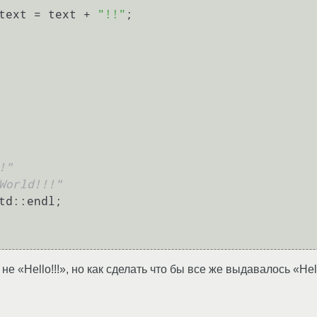
_text = text + 
"!!"
;

!"
World!!!"
td::endl;

не «Hello!!!», но как сделать что бы все же выдавалось «Hell