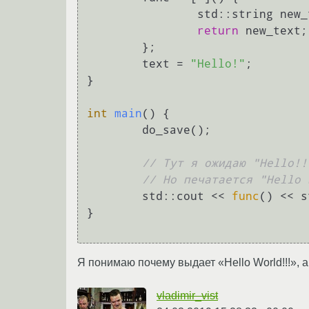
		std::string new
return
 new_text;

	};

	text = 
"Hello!"
;

}

int
main
()
{

	do_save();

// Тут я ожидаю "Hello!!
// Но печатается "Hello 
	std::cout << 
func
() << s
}

Я понимаю почему выдает «Hello World!!!», а 
vladimir_vist