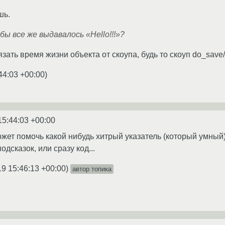
шь.
бы все же выдавалось «Hello!!!»?
зать время жизни объекта от скоупа, будь то скоуп do_save
44:03 +00:00
)
15:44:03 +00:00
жет помочь какой нибудь хитрый указатель (который умный),
одсказок, или сразу код...
19 15:46:13 +00:00
)
автор топика