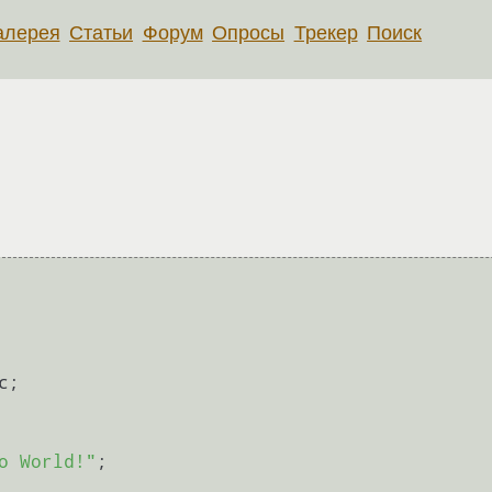
алерея
Статьи
Форум
Опросы
Трекер
Поиск
;

o World!"
;
