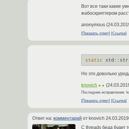
Вот все таки какие ум
жабоскриптером расст
anonymous
(
24.03.201
Показать ответ
Ссылка
static
 std::str
Но это довольно уродл
knovich
(
24.03.201
★★
Последнее исправление: k
Показать ответ
Ссылка
Ответ на:
комментарий
от knovich
24.03.2019
С threads беда будет т