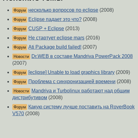
несколько вопросов по eclipse
(2008)
Форум
Eclipse падает это что?
(2008)
Форум
CUSP + Eclipse
(2013)
Форум
Не стартует eclipse mars
(2016)
Форум
Ati Package build failed!
(2007)
Форум
Dr.WEB в составе Mandriva PowerPack 2008
Новости
(2007)
[eclipse] Unable to load graphics library
(2009)
Форум
Проблема с синхронизацией времени
(2008)
Форум
Mandriva и Turbolinux работают над общим
Новости
дистрибутивом
(2008)
Какую систему лучше поставить на RoverBook
Форум
V570
(2008)