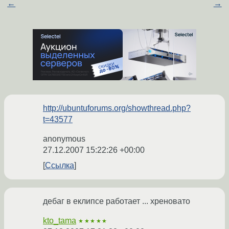
←
→
http://ubuntuforums.org/showthread.php?
t=43577
anonymous
27.12.2007 15:22:26 +00:00
Ссылка
дебаг в еклипсе работает ... хреновато
kto_tama
★★★★★