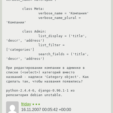
	class Meta:

		verbose_name = 'Компания'

		verbose_name_plural = 
'Компании'

	class Admin:

		list_display = ('title', 
'descr', 'address')

		list_filter = 
['categories']

		search_fields = ('title', 
'descr', 'address')

При редактировании компании в админке в 
списке (<select>) категорий вместо 
названий - надписи 'Category object'. Как 
сделать так, чтобы названия появились?

python-2.4.4-6, django-0.96.1-1 из 
репозитория debian unstable.
friday
★★★
16.11.2007 00:05:42 +00:00