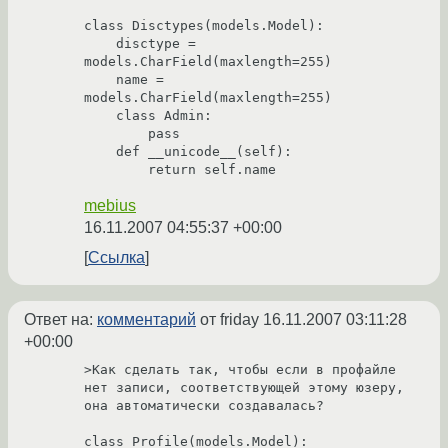
class Disctypes(models.Model):

    disctype = 
models.CharField(maxlength=255)

    name = 
models.CharField(maxlength=255)

    class Admin:

        pass

    def __unicode__(self):

        return self.name
mebius
16.11.2007 04:55:37 +00:00
Ссылка
Ответ на:
комментарий
от friday
16.11.2007 03:11:28
+00:00
>Как сделать так, чтобы если в профайле 
нет записи, соответствующей этому юзеру, 
она автоматически создавалась?

class Profile(models.Model):
