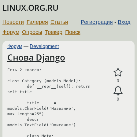
LINUX.ORG.RU
Новости
Галерея
Статьи
Регистрация
-
Вход
Форум
Опросы
Трекер
Поиск
Форум
—
Development
Снова Django
Есть 2 класса:

class Category (models.Model):

0
	def __repr__(self): return 
self.title

0
	title      = 
models.CharField('Название', 
max_length=255)

	descr      = 
models.TextField('Описание')

	class Meta:
