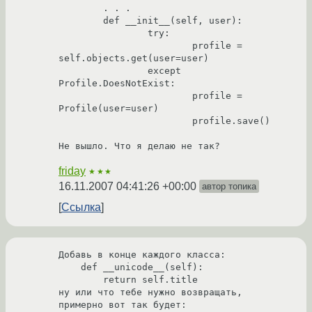
	. . .	

	def __init__(self, user):

		try:

			profile = 
self.objects.get(user=user)

		except 
Profile.DoesNotExist:

			profile = 
Profile(user=user)

			profile.save()

Не вышло. Что я делаю не так?
friday
★★★
16.11.2007 04:41:26 +00:00
автор топика
Ссылка
Добавь в конце каждого класса:

    def __unicode__(self):

        return self.title

ну или что тебе нужно возвращать, 
примерно вот так будет:
