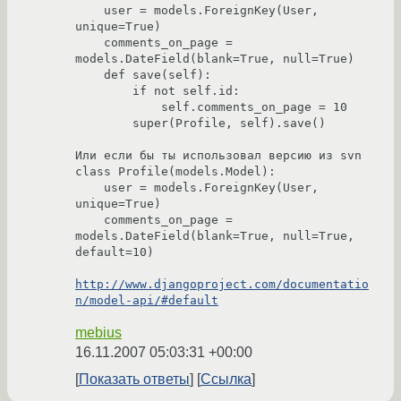
    user = models.ForeignKey(User, 
unique=True)

    comments_on_page = 
models.DateField(blank=True, null=True)

    def save(self): 

        if not self.id:

            self.comments_on_page = 10

        super(Profile, self).save()

Или если бы ты использовал версию из svn

class Profile(models.Model):

    user = models.ForeignKey(User, 
unique=True)

    comments_on_page = 
models.DateField(blank=True, null=True, 
default=10)

http://www.djangoproject.com/documentatio
n/model-api/#default
mebius
16.11.2007 05:03:31 +00:00
Показать ответы
Ссылка