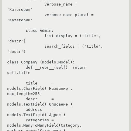
		verbose_name = 
'Категория'

		verbose_name_plural = 
'Категории'

	class Admin:

		list_display = ('title', 
'descr')

		search_fields = ('title', 
'descr')

class Company (models.Model):

	def __repr__(self): return 
self.title

	title      = 
models.CharField('Название', 
max_length=255)

	descr      = 
models.TextField('Описание')

	address    = 
models.TextField('Адрес')

	categories = 
models.ManyToManyField(Category, 
verbose_name='Категории')
