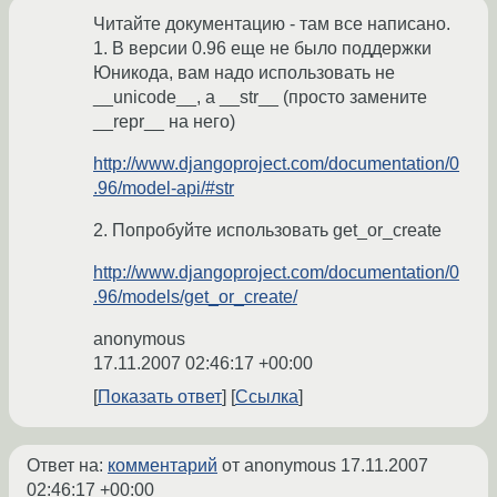
Читайте документацию - там все написано.
1. В версии 0.96 еще не было поддержки
Юникода, вам надо использовать не
__unicode__, а __str__ (просто замените
__repr__ на него)
http://www.djangoproject.com/documentation/0
.96/model-api/#str
2. Попробуйте использовать get_or_create
http://www.djangoproject.com/documentation/0
.96/models/get_or_create/
anonymous
17.11.2007 02:46:17 +00:00
Показать ответ
Ссылка
Ответ на:
комментарий
от anonymous
17.11.2007
02:46:17 +00:00