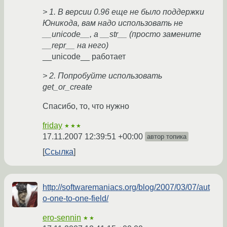
> 1. В версии 0.96 еще не было поддержки
Юникода, вам надо использовать не
__unicode__, а __str__ (просто замените
__repr__ на него)
__unicode__ работает
> 2. Попробуйте использовать
get_or_create
Спасибо, то, что нужно
friday
★★★
17.11.2007 12:39:51 +00:00
автор топика
Ссылка
http://softwaremaniacs.org/blog/2007/03/07/aut
o-one-to-one-field/
ero-sennin
★★