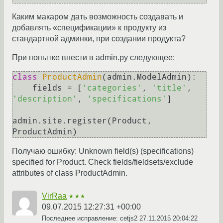
Каким макаром дать возможность создавать и
добавлять «спецификации» к продукту из
стандартной админки, при создании продукта?
При попытке внести в admin.py следующее:
class
ProductAdmin
(admin.ModelAdmin):

    fields = [
'categories'
, 
'title'
, 
'description'
, 
'specifications'
]

admin.site.register(Product, 
ProductAdmin)
Получаю ошибку: Unknown field(s) (specifications)
specified for Product. Check fields/fieldsets/exclude
attributes of class ProductAdmin.
VirRaa
★★★
09.07.2015 12:27:31 +00:00
Последнее исправление: cetjs2
27.11.2015 20:04:22