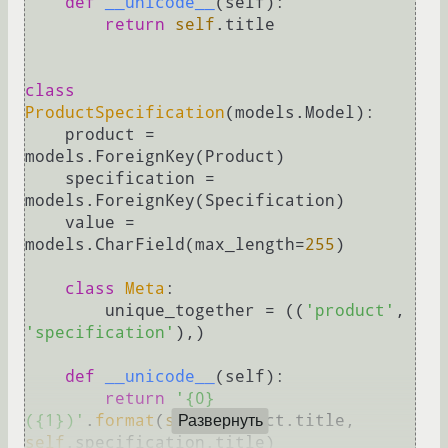
def
__unicode__
(
self
):

return
self
.title

class
ProductSpecification
(models.Model):

    product = 
models.ForeignKey(Product)

    specification = 
models.ForeignKey(Specification)

    value = 
models.CharField(max_length=
255
)

class
Meta
:

        unique_together = ((
'product'
, 
'specification'
),)

def
__unicode__
(
self
):

return
'{0} 
({1})'
.
format
(
self
.product.title, 
Развернуть
self
.specification.title)