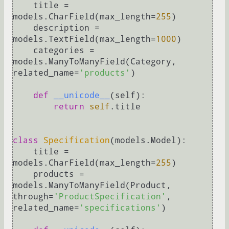
    title = 
models.CharField(max_length=
255
)

    description = 
models.TextField(max_length=
1000
)

    categories = 
models.ManyToManyField(Category, 
related_name=
'products'
)

def
__unicode__
(
self
):

return
self
.title

class
Specification
(models.Model):

    title = 
models.CharField(max_length=
255
)

    products = 
models.ManyToManyField(Product, 
through=
'ProductSpecification'
, 
related_name=
'specifications'
)
