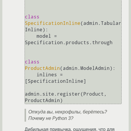
class
SpecificationInline
(admin.Tabular
Inline):

    model = 
Specification.products.through

class
ProductAdmin
(admin.ModelAdmin):

    inlines = 
[SpecificationInline]

admin.site.register(Product, 
ProductAdmin)
Откуда вы, некрофилы, берётесь?
Почему не Python 3?
Дибильная привычка, ощущения, что для