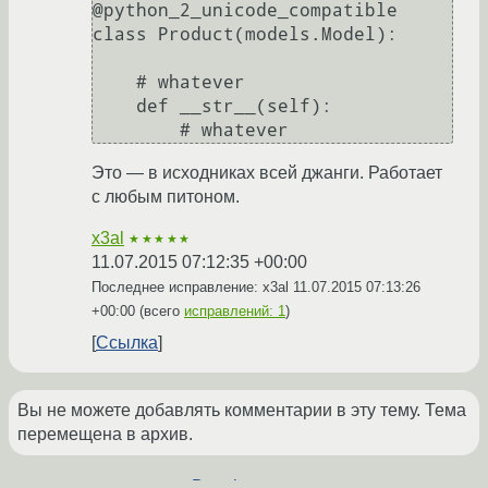
@python_2_unicode_compatible

class Product(models.Model):

    # whatever

    def __str__(self):

Это — в исходниках всей джанги. Работает
с любым питоном.
x3al
★★★★★
11.07.2015 07:12:35 +00:00
Последнее исправление: x3al
11.07.2015 07:13:26
+00:00
(всего
исправлений: 1
)
Ссылка
Вы не можете добавлять комментарии в эту тему. Тема
перемещена в архив.
←
Development
→