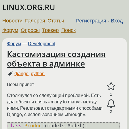
LINUX.ORG.RU
Новости
Галерея
Статьи
Регистрация
-
Вход
Форум
Опросы
Трекер
Поиск
Форум
—
Development
Кастомизация создания
объекта в админке
django
,
python
Всем привет.
1
Столкнулся со следующей проблемой. Есть
два объект и связь «many to many» между
ними. Реализовал стандартными способами
2
Django, с использованием «through».
class
Product
(models.Model):
