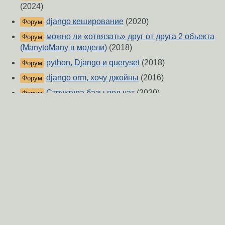
(2024)
django кеширование
(2020)
Форум
можно ли «отвязать» друг от друга 2 объекта
Форум
(ManytoMany в модели)
(2018)
python, Django и queryset
(2018)
Форум
django orm, хочу джойны
(2016)
Форум
Структура базы под чат
(2020)
Форум
Chat one to one схема
(2020)
Форум
Количество объектов, ссылающихся на объект
Форум
(2012)
Django annotate c условием
(2009)
Форум
Вопрос по админке Django
(2013)
Форум
О Сервере
-
Правила форума
-
Разметка Markdown
Вверх