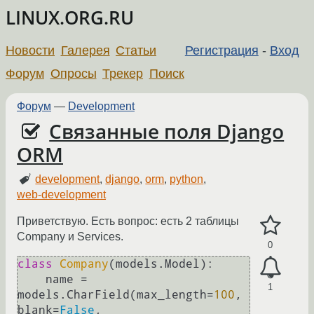
LINUX.ORG.RU
Новости
Галерея
Статьи
Регистрация
-
Вход
Форум
Опросы
Трекер
Поиск
Форум
—
Development
Связанные поля Django
ORM
development
,
django
,
orm
,
python
,
web-development
Приветствую. Есть вопрос: есть 2 таблицы
Company и Services.
0
class
Company
(models.Model):

    name = 
1
models.CharField(max_length=
100
, 
blank=
False
, 