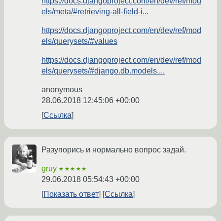
https://docs.djangoproject.com/en/dev/ref/mod
els/meta/#retrieving-all-field-i...
https://docs.djangoproject.com/en/dev/ref/mod
els/querysets/#values
https://docs.djangoproject.com/en/dev/ref/mod
els/querysets/#django.db.models....
anonymous
28.06.2018 12:45:06 +00:00
Ссылка
Разупорись и нормально вопрос задай.
gruy
★★★★★
29.06.2018 05:54:43 +00:00
Показать ответ
Ссылка