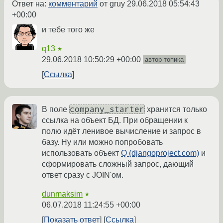
Ответ на:
комментарий
от gruy
29.06.2018 05:54:43
+00:00
и тебе того же
q13
★
29.06.2018 10:50:29 +00:00
автор топика
Ссылка
company_starter
В поле
хранится только
ссылка на объект БД. При обращении к
полю идёт ленивое вычисление и запрос в
базу. Ну или можно попробовать
использовать объект
Q (djangoproject.com)
и
сформировать сложный запрос, дающий
ответ сразу с JOIN'ом.
dunmaksim
★
06.07.2018 11:24:55 +00:00
Показать ответ
Ссылка