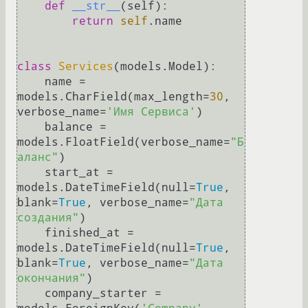
def
__str__
(
self
):

return
self
.name

class
Services
(models.Model):

    name = 
models.CharField(max_length=
30
, 
verbose_name=
'Имя Сервиса'
)

    balance = 
models.FloatField(verbose_name=
"Б
аланс"
)

    start_at = 
models.DateTimeField(null=
True
, 
blank=
True
, verbose_name=
"Дата 
создания"
)

    finished_at = 
models.DateTimeField(null=
True
, 
blank=
True
, verbose_name=
"Дата 
окончания"
)

    company_starter = 