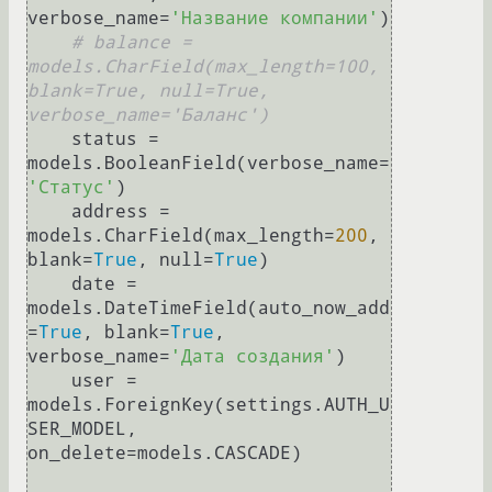
verbose_name=
'Название компании'
)

# balance = 
models.CharField(max_length=100, 
blank=True, null=True, 
verbose_name='Баланс')
    status = 
models.BooleanField(verbose_name=
'Статус'
)

    address = 
models.CharField(max_length=
200
, 
blank=
True
, null=
True
)

    date = 
models.DateTimeField(auto_now_add
=
True
, blank=
True
, 
verbose_name=
'Дата создания'
)

    user = 
models.ForeignKey(settings.AUTH_U
SER_MODEL, 
on_delete=models.CASCADE)
