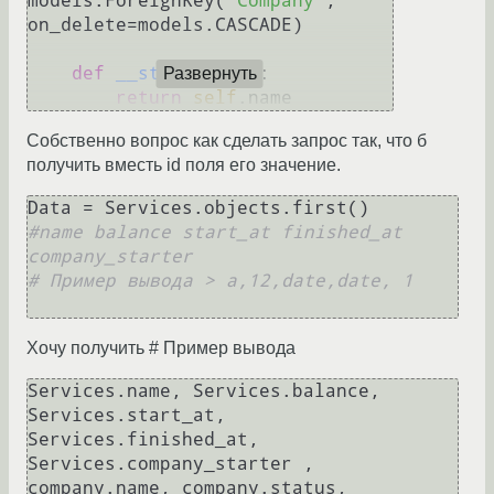
models.ForeignKey(
'Company'
, 
on_delete=models.CASCADE)

def
__str__
(
self
):

Развернуть
return
self
Собственно вопрос как сделать запрос так, что б
получить вместь id поля его значение.
#name balance start_at finished_at 
company_starter 
# Пример вывода > a,12,date,date, 1
Хочу получить # Пример вывода
Services.name, Services.balance, 
Services.start_at, 
Services.finished_at, 
Services.company_starter , 
company.name, company.status, 