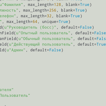
u"Фамилия"
, max_length=
128
, blank=
True
)

лжность"
, max_length=
256
, blank=
True
)

елефон"
, max_length=
32
, blank=
True
)

"
, max_length=
64
, unique=
True
)

ld(
u"Руководитель (босс)"
, default=
False
)

anField(
u"Опытный пользователь"
, default=
False
eanField(
u"Обычный пользователь"
, default=
Fals
ield(
u"Действующий пользователь"
, default=
True
eld(
u"Админ"
, default=
False
)

ателя"
Пользователь"