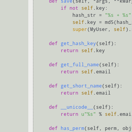
def
save
(
self, *args, **kwar
if
not
self
.key:

            hash_str = 
"%s + %s"
self
.key = md5(hash_
super
(MyUser, 
self
).
def
get_hash_key
(
self
):

return
self
.key

def
get_full_name
(
self
):

return
self
.email

def
get_short_name
(
self
):

return
self
.email

def
__unicode__
(
self
):

return
u"%s"
 % 
self
.email
def
has_perm
(
self, perm, obj