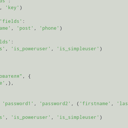
ds'
:

, 
'key'
)

'fields'
:

ame'
, 
'post'
, 
'phone'
)

lds'
:

s'
, 
'is_poweruser'
, 
'is_simpleuser'
)

ователя"
, {

e'
,),

 
'password1'
, 
'password2'
, (
'firstname'
, 
'las
s'
, 
'is_poweruser'
, 
'is_simpleuser'
)
