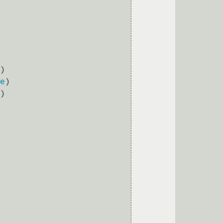
)

e
)

)
