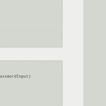
asswordInput)
