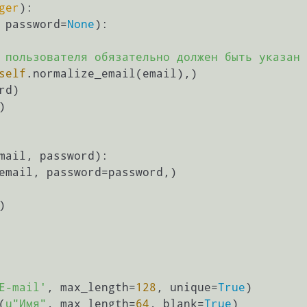
ger
):

 password=
None
):

 пользователя обязательно должен быть указан 
self
.normalize_email(email),)



mail, password
):

email, password=password,)



E-mail'
, max_length=
128
, unique=
True
)

(
u"Имя"
, max_length=
64
, blank=
True
)
