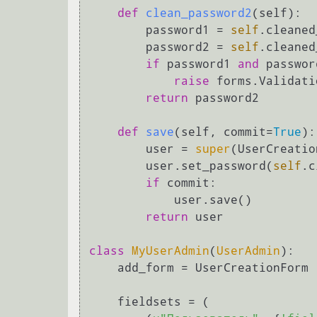
def
clean_password2
(
self
):

        password1 = 
self
.cleaned
        password2 = 
self
.cleaned
if
 password1 
and
 passwor
raise
 forms.Validati
return
 password2

def
save
(
self, commit=
True
):

        user = 
super
(UserCreatio
        user.set_password(
self
.c
if
 commit:

            user.save()

return
 user

class
MyUserAdmin
(
UserAdmin
):

    add_form = UserCreationForm

    fieldsets = (
