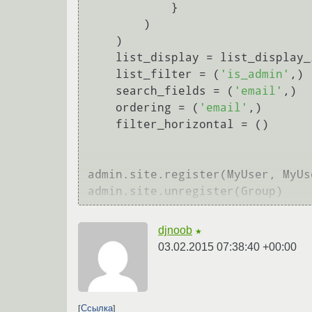
            }

        )

    )

    list_display = list_display
    list_filter = (
'is_admin'
,)

    search_fields = (
'email'
,)

    ordering = (
'email'
,)

    filter_horizontal = ()

admin.site.register(MyUser, MyUse
djnoob
★
03.02.2015 07:38:40 +00:00
Ссылка