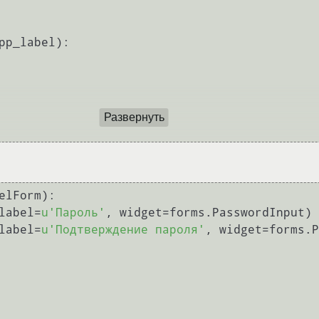
pp_label
):

Развернуть
elForm):

(label=
u'Пароль'
, widget=forms.PasswordInput)

(label=
u'Подтверждение пароля'
, widget=forms.P