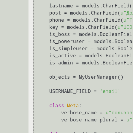
    lastname = models.CharField(
    post = models.CharField(
u"До
    phone = models.CharField(
u"Т
    key = models.CharField(
u"UID
    is_boss = models.BooleanFie
    is_poweruser = models.Boole
    is_simpleuser = models.Bool
    is_active = models.BooleanF
    is_admin = models.BooleanFi
    objects = MyUserManager()

    USERNAME_FIELD = 
'email'
class
Meta
:

        verbose_name = 
u"пользов
        verbose_name_plural = 
u"