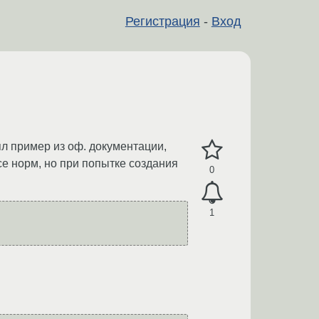
Регистрация
-
Вход
ял пример из оф. документации,
се норм, но при попытке создания
0
1