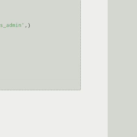
s_admin'
,)
