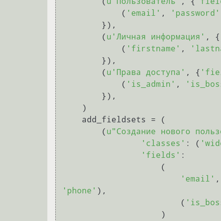
        (
u"Пользователь"
, {
'fiel
            (
'email'
, 
'password'
        }),

        (
u'Личная информация'
, {
            (
'firstname'
, 
'lastn
        }),

        (
u'Права доступа'
, {
'fie
            (
'is_admin'
, 
'is_bos
        }),

    )

    add_fieldsets = (

        (
u"Создание нового польз
'classes'
: (
'wid
'fields'
:

                    (

'email'
,
'phone'
),

                        (
'is_bos
                    )
