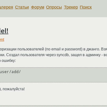
алерея
Статьи
Форум
Опросы
Трекер
Поиск
el!
ent
ризации пользователей (по email и password) в джанго. Вз
и. Создал пользователя через syncdb, защел в админку - в
ю ошибку:
user/add/

, пожалуйста!