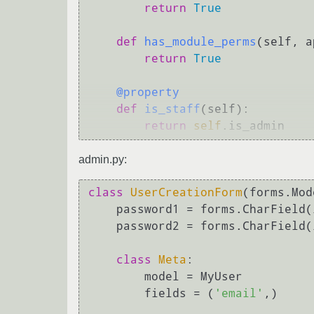
return
True
def
has_module_perms
(
self, a
return
True
    @property
def
is_staff
(
self
):

return
self
admin.py:
class
UserCreationForm
(forms.Mod
    password1 = forms.CharField
    password2 = forms.CharField
class
Meta
:

        model = MyUser

        fields = (
'email'
,)
