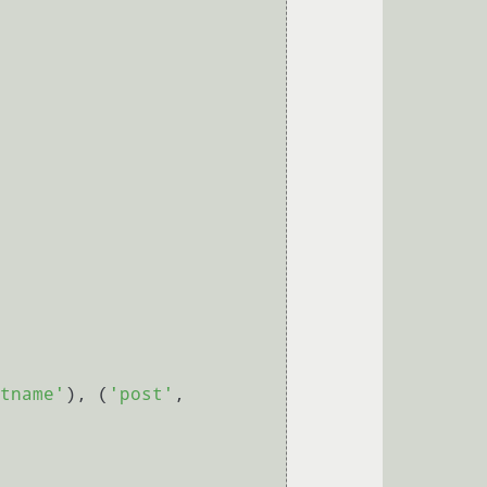
tname'
), (
'post'
, 