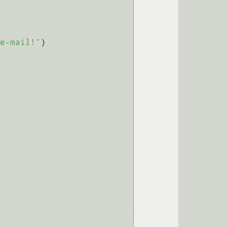
e-mail!'
)
