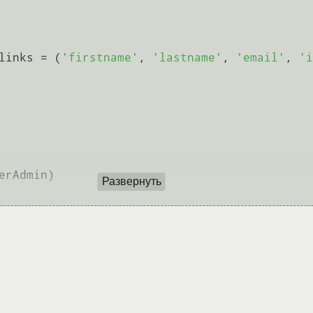
_links = (
'firstname'
, 
'lastname'
, 
'email'
, 
'i
rAdmin)

Развернуть