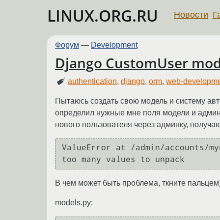
LINUX.ORG.RU
Новости
Г
Форум
—
Development
Django CustomUser mod
authentication
,
django
,
orm
,
web-developm
Пытаюсь создать свою модель и систему авто
определил нужные мне поля модели и админк
нового пользователя через админку, получа
ValueError at /admin/accounts/my
В чем может быть проблема, ткните пальцем)
models.py: