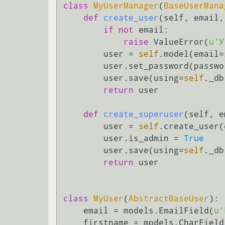
class
MyUserManager
(
BaseUserMana
def
create_user
(
self, email,
if
not
 email:

raise
 ValueError(
u'У
        user = 
self
.model(email=
        user.set_password(password)

        user.save(using=
self
._db)
return
 user

def
create_superuser
(
self, e
        user = 
self
.create_user(
        user.is_admin = 
True
        user.save(using=
self
._db)
return
 user

class
MyUser
(
AbstractBaseUser
):

    email = models.EmailField(
u'
    firstname = models.CharField