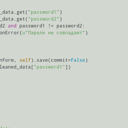
_data.get(
"password1"
)

_data.get(
"password2"
)

d2 
and
 password1 != password2:

onError(
u"Пароли не совпадают"
)

nForm, 
self
).save(commit=
False
)

leaned_data[
"password1"
])
