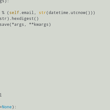
gs
):

 % (
self
.email, 
str
(datetime.utcnow()))

str).hexdigest()

save(*args, **kwargs)



=
None
):
