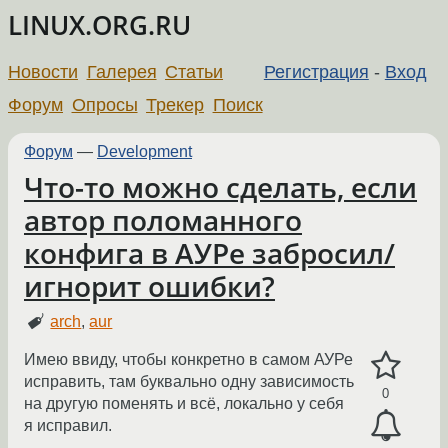
LINUX.ORG.RU
Новости
Галерея
Статьи
Регистрация
-
Вход
Форум
Опросы
Трекер
Поиск
Форум
—
Development
Что-то можно сделать, если
автор поломанного
конфига в АУРе забросил/
игнорит ошибки?
arch
,
aur
Имею ввиду, чтобы конкретно в самом АУРе
исправить, там буквально одну зависимость
0
на другую поменять и всё, локально у себя
я исправил.