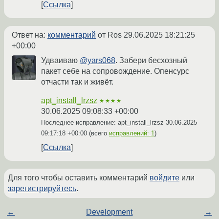
Ссылка
Ответ на:
комментарий
от Ros
29.06.2025 18:21:25
+00:00
Удваиваю
@yars068
. Забери бесхозный
пакет себе на сопровождение. Опенсурс
отчасти так и живёт.
apt_install_lrzsz
★★★★
30.06.2025 09:08:33 +00:00
Последнее исправление: apt_install_lrzsz
30.06.2025
09:17:18 +00:00
(всего
исправлений: 1
)
Ссылка
Для того чтобы оставить комментарий
войдите
или
зарегистрируйтесь
.
←
Development
→