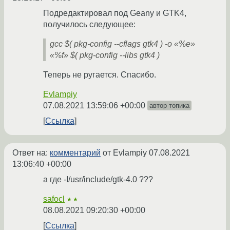
Подредактировал под Geany и GTK4,
получилось следующее:
gcc $( pkg-config --cflags gtk4 ) -o «%e»
«%f» $( pkg-config --libs gtk4 )
Теперь не ругается. Спасибо.
Evlampiy
07.08.2021 13:59:06 +00:00
автор топика
Ссылка
Ответ на:
комментарий
от Evlampiy
07.08.2021
13:06:40 +00:00
а где -I/usr/include/gtk-4.0 ???
safocl
★★
08.08.2021 09:20:30 +00:00
Ссылка