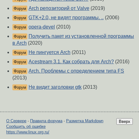
Arch репозиторий от Valve
(2019)
Форум
GTK+2.0, не видят программы. ..
(2006)
Форум
opera-devel
(2010)
Форум
Получить пакет из установленной программы
Форум
в Arch
(2020)
Не пингуется Arch
(2011)
Форум
Acestream 3.1. Как собрать для Arch?
(2016)
Форум
Arch. Проблемы с определением типа FS
Форум
(2013)
Не видит заголовки gtk
(2013)
Форум
О Сервере
-
Правила форума
-
Разметка Markdown
Вверх
Сообщить об ошибке
https://www.linux.org.ru/