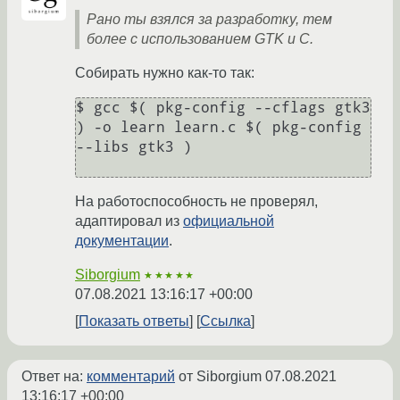
Рано ты взялся за разработку, тем
более с использованием GTK и C.
Собирать нужно как-то так:
$ gcc $( pkg-config --cflags gtk3 
) -o learn learn.c $( pkg-config 
--libs gtk3 )

На работоспособность не проверял,
адаптировал из
официальной
документации
.
Siborgium
★★★★★
07.08.2021 13:16:17 +00:00
Показать ответы
Ссылка
Ответ на:
комментарий
от Siborgium
07.08.2021
13:16:17 +00:00