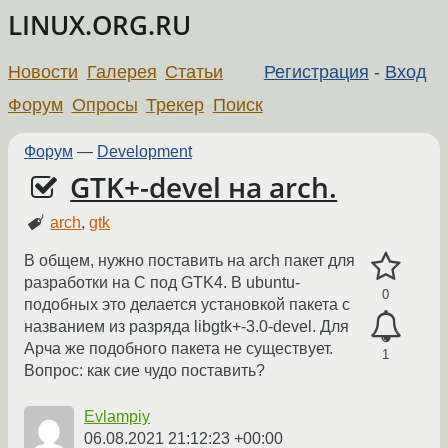
LINUX.ORG.RU
Новости
Галерея
Статьи
Регистрация
-
Вход
Форум
Опросы
Трекер
Поиск
Форум
—
Development
GTK+-devel на arch.
arch
,
gtk
В общем, нужно поставить на arch пакет для
разработки на C под GTK4. В ubuntu-
0
подобных это делается установкой пакета с
названием из разряда libgtk+-3.0-devel. Для
Арча же подобного пакета не существует.
1
Вопрос: как сие чудо поставить?
Evlampiy
06.08.2021 21:12:23 +00:00