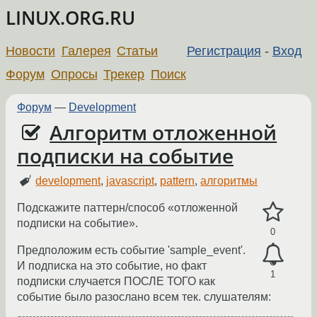
LINUX.ORG.RU
Новости
Галерея
Статьи
Регистрация
-
Вход
Форум
Опросы
Трекер
Поиск
Форум
—
Development
Алгоритм отложенной
подписки на событие
development
,
javascript
,
pattern
,
алгоритмы
Подскажите паттерн/способ «отложенной
подписки на событие».
0
Предположим есть событие 'sample_event'.
И подписка на это событие, но факт
1
подписки случается ПОСЛЕ ТОГО как
событие было разослано всем тек. слушателям: