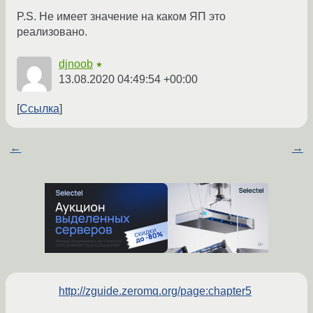
P.S. Не имеет значение на каком ЯП это
реализовано.
djnoob
★
13.08.2020 04:49:54 +00:00
Ссылка
←
→
http://zguide.zeromq.org/page:chapter5