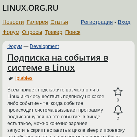
LINUX.ORG.RU
Новости
Галерея
Статьи
Регистрация
-
Вход
Форум
Опросы
Трекер
Поиск
Форум
—
Development
Подписка на события в
системе в Linux
iptables
Всем привет, подскажите возможно ли в
Linux и как осуществить подписку на какое
0
либо событие - т.е. когда событие
происходит система вызывает программу
подписавшуюся на это событие, в винде
2
есть такое, можно конечно заранее
запустить скрипт вставить в цикле sleep и проверку
на событие но это в наше время во первых будет