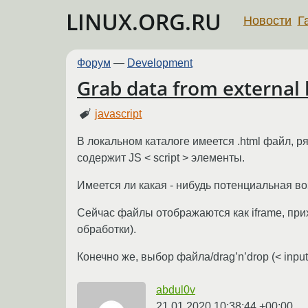
LINUX.ORG.RU
Новости
Г
Форум
—
Development
Grab data from external lo
javascript
В локальном каталоге имеется .html файл, р
содержит JS < script > элементы.
Имеется ли какая - нибудь потенциальная во
Сейчас файлы отображаются как iframe, при
обработки).
Конечно же, выбор файла/drag’n’drop (< input 
abdul0v
21.01.2020 10:38:44 +00:00