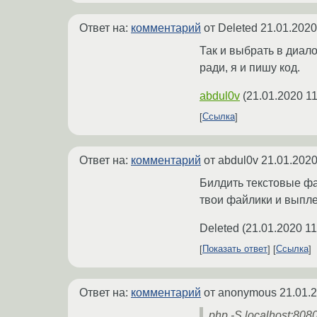
Ответ на:
комментарий
от Deleted
21.01.2020
Так и выбрать в диало
ради, я и пишу код.
abdul0v
(
21.01.2020 11
Ссылка
Ответ на:
комментарий
от abdul0v
21.01.2020
Билдить текстовые фа
твои файлики и выпле
Deleted
(
21.01.2020 11
Показать ответ
Ссылка
Ответ на:
комментарий
от anonymous
21.01.
php -S localhost:808