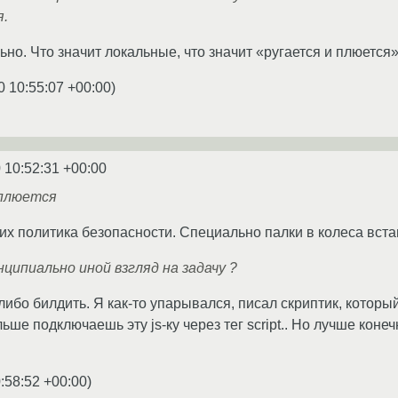
я.
о. Что значит локальные, что значит «ругается и плюется
0 10:55:07 +00:00
)
 10:52:31 +00:00
 плюется
 них политика безопасности. Специально палки в колеса вст
ципиально иной взгляд на задачу ?
ибо билдить. Я как-то упарывался, писал скриптик, которы
льше подключаешь эту js-ку через тег script.. Но лучше кон
:58:52 +00:00
)