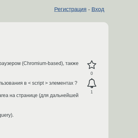
Регистрация
-
Вход
браузером (Chromium-based), также
0
зования в < script > элементах ?
1
area на странице (для дальнейшей
uery).