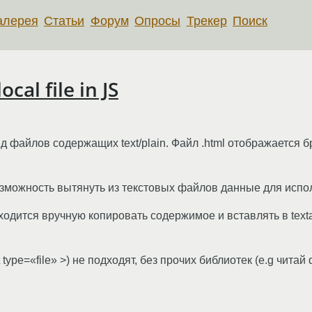
алерея
Статьи
Форум
Опросы
Трекер
Поиск
cal file in JS
яд файлов содержащих text/plain. Файл .html отображается 
зможность вытянуть из текстовых файлов данные для исполь
ходится вручную копировать содержимое и вставлять в text
type=«file» >) не подходят, без прочих библиотек (e.g читай q