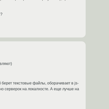
»?
авляют)
й берет текстовые файлы, оборачивает в js-
ечно серверок на локалхосте. А еще лучше на