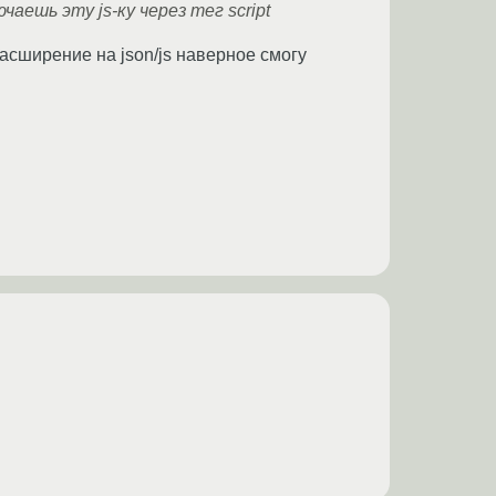
аешь эту js-ку через тег script
расширение на json/js наверное смогу