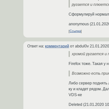
ругается и плюетс
Сформулируй нормальн
anonymous
(
21.01.202
Ссылка
Ответ на:
комментарий
от abdul0v
21.01.2020
хромой ругается и
Firefox тоже. Такая у
Возможно есть прин
Либо сервер поднять л
ку и кладет рядом. Да
VDS-ке
Deleted
(
21.01.2020 10