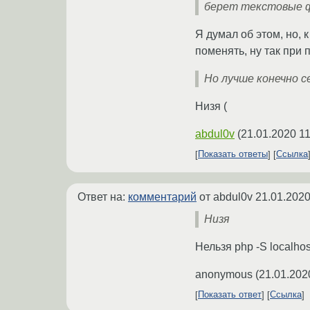
берет текстовые фа
Я думал об этом, но, 
поменять, ну так при 
Но лучше конечно с
Низя (
abdul0v
(
21.01.2020 11
Показать ответы
Ссылка
Ответ на:
комментарий
от abdul0v
21.01.2020
Низя
Нельзя php -S localho
anonymous
(
21.01.202
Показать ответ
Ссылка