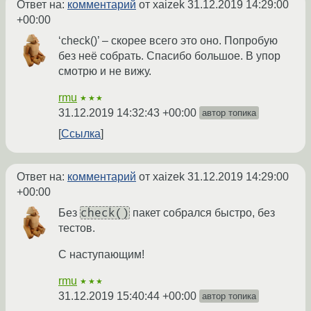
Ответ на:
комментарий
от xaizek
31.12.2019 14:29:00
+00:00
‘check()’ – скорее всего это оно. Попробую
без неё собрать. Спасибо большое. В упор
смотрю и не вижу.
rmu
★★★
31.12.2019 14:32:43 +00:00
автор топика
Ссылка
Ответ на:
комментарий
от xaizek
31.12.2019 14:29:00
+00:00
check()
Без
пакет собрался быстро, без
тестов.
С наступающим!
rmu
★★★
31.12.2019 15:40:44 +00:00
автор топика