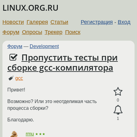
LINUX.ORG.RU
Новости
Галерея
Статьи
Регистрация
-
Вход
Форум
Опросы
Трекер
Поиск
Форум
—
Development
Пропустить тесты при
сборке gcc-компилятора
gcc
Привет!
0
Возможно? Или это неотделимая часть
процесса сборки?
1
Благодарю.
rmu
★★★