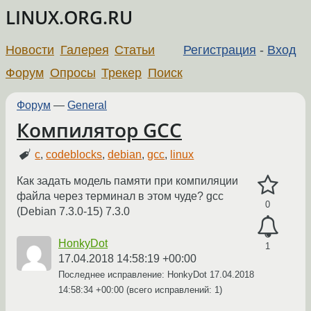
LINUX.ORG.RU
Новости
Галерея
Статьи
Регистрация
-
Вход
Форум
Опросы
Трекер
Поиск
Форум
—
General
Компилятор GCC
c
,
codeblocks
,
debian
,
gcc
,
linux
Как задать модель памяти при компиляции
файла через терминал в этом чуде? gcc
0
(Debian 7.3.0-15) 7.3.0
HonkyDot
1
17.04.2018 14:58:19 +00:00
Последнее исправление: HonkyDot
17.04.2018
14:58:34 +00:00
(всего исправлений: 1)