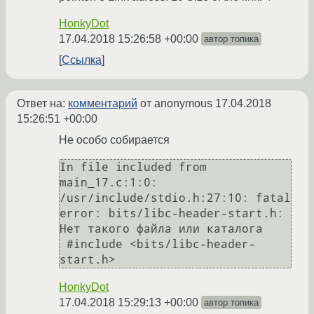
HonkyDot
17.04.2018 15:26:58 +00:00
автор топика
Ссылка
Ответ на:
комментарий
от anonymous
17.04.2018
15:26:51 +00:00
Не особо собирается
In file included from 
main_17.c:1:0:

/usr/include/stdio.h:27:10: fatal 
error: bits/libc-header-start.h: 
Нет такого файла или каталога

 #include <bits/libc-header-
start.h>
HonkyDot
17.04.2018 15:29:13 +00:00
автор топика