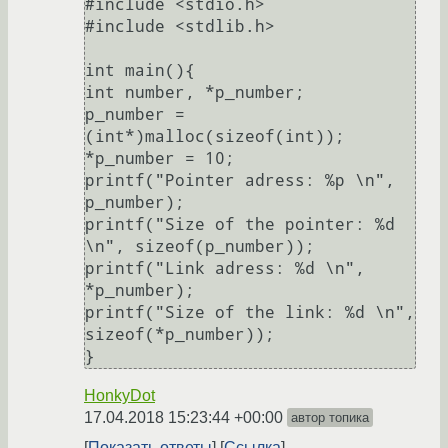
#include <stdio.h>

#include <stdlib.h>

int main(){

int number, *p_number;

p_number = 
(int*)malloc(sizeof(int));

*p_number = 10;

printf("Pointer adress: %p \n", 
p_number);

printf("Size of the pointer: %d 
\n", sizeof(p_number));

printf("Link adress: %d \n", 
*p_number);

printf("Size of the link: %d \n", 
sizeof(*p_number));

HonkyDot
17.04.2018 15:23:44 +00:00
автор топика
Показать ответы
Ссылка