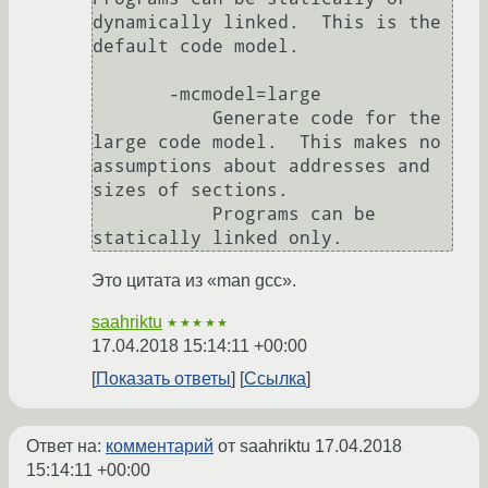
dynamically linked.  This is the 
default code model.

       -mcmodel=large

           Generate code for the 
large code model.  This makes no 
assumptions about addresses and 
sizes of sections.

           Programs can be 
Это цитата из «man gcc».
saahriktu
★★★★★
17.04.2018 15:14:11 +00:00
Показать ответы
Ссылка
Ответ на:
комментарий
от saahriktu
17.04.2018
15:14:11 +00:00