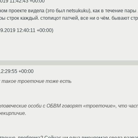
2019 11:42:43 +00:00
ном проекте видела (это был netsukuku), как в течение пары
 строк каждый. стопицот патчей, все ни о чём. бывают ст
09.2019 12:40:11 +00:00
)
12:29:55 +00:00
ах такое троеточие тоже есть
еловеческие особи с ОБВМ говорят «троеточие», что час
екирпичие.
бственно, проблема? Сейчас ни одна вменяемая среда разра