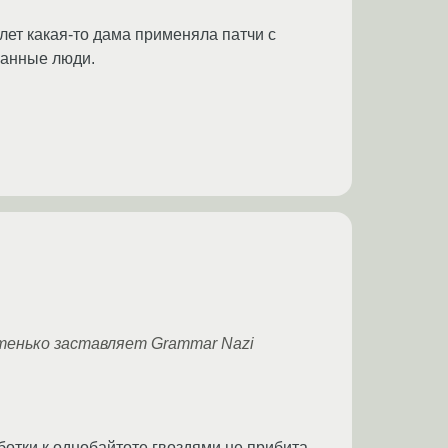
 лет какая-то дама применяла патчи с
ранные люди.
тенько заставляет Grammar Nazi
ботки к однобайтоте гвоздями не прибита.