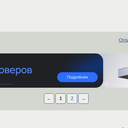
Отла
←
1
2
→