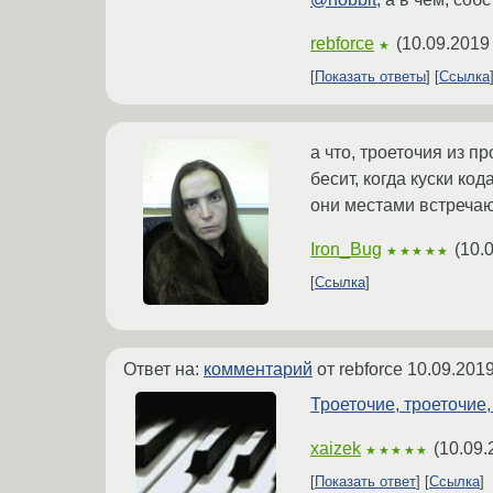
rebforce
(
10.09.2019
★
Показать ответы
Ссылка
а что, троеточия из п
бесит, когда куски ко
они местами встречают
Iron_Bug
(
10.
★★★★★
Ссылка
Ответ на:
комментарий
от rebforce
10.09.2019
Троеточие, троеточие,
xaizek
(
10.09.
★★★★★
Показать ответ
Ссылка