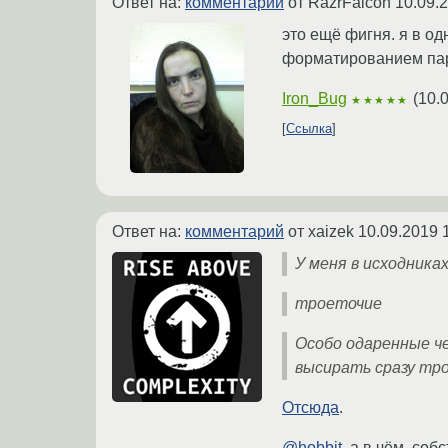
Ответ на:
комментарий
от RazrFalcon
10.09.
это ещё фигня. я в од
форматированием пары
Iron_Bug
(
10.
★★★★★
Ссылка
Ответ на:
комментарий
от xaizek
10.09.2019 
У меня в исходник
троеточие
Особо одаренные ч
высирать сразу тро
Отсюда
.
@hobbit
, а в чём, со