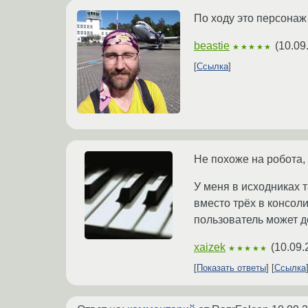
По ходу это персонаж 
beastie
(
10.09
★★★★★
Ссылка
Не похоже на робота, 
У меня в исходниках т
вместо трёх в консоли
пользователь может д
xaizek
(
10.09.
★★★★★
Показать ответы
Ссылка