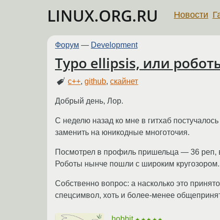
LINUX.ORG.RU
Новости
Г
Форум
—
Development
Typo ellipsis, или роб
c++
,
github
,
скайнет
Добрый день, Лор.
С неделю назад ко мне в гитхаб постучалось
заменить на юникодные многоточия.
Посмотрел в профиль пришельца — 36 реп, в
Роботы нынче пошли с широким кругозором. 
Собственно вопрос: а насколько это принято 
спецсимвол, хоть и более-менее общепринят
hobbit
★★★★★