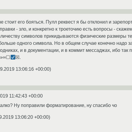
е стоит его бояться. Пулл реквест я бы отклонил и зарепор
авки - зло, и конкретно к троеточию есть вопросы - скажем
количеству символов прикидываются физические размеры те
 больше одного символа. Но в общем случае конечно надо з
одниках, и в документации, и в коммит мессаджах, ибо так
«»∞☐
☒.
9.2019 13:06:16 +00:00
)
2019 11:42:43 +00:00
 жалко? Ну поправили форматирование, ну спасибо чо
9.2019 13:06:20 +00:00
)