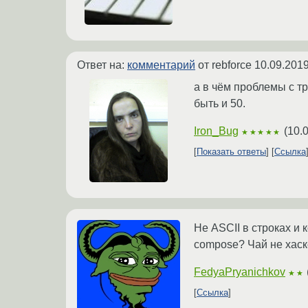
Ответ на:
комментарий
от rebforce
10.09.2019
а в чём проблемы с тр
быть и 50.
Iron_Bug
(
10.
★★★★★
Показать ответы
Ссылка
Не ASCII в строках и
compose? Чай не хаск
FedyaPryanichkov
★★
Ссылка