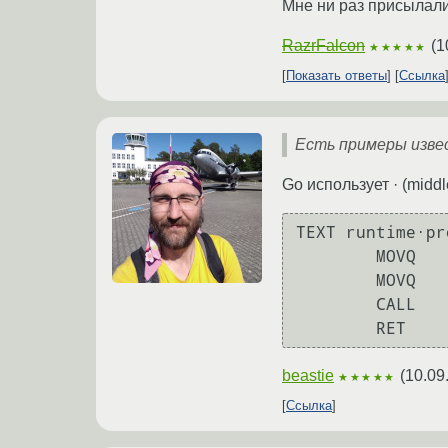
Мне ни раз присылали
RazrFalcon
(
1
★★★★★
Показать ответы
Ссылка
Есть примеры изве
Go использует · (middl
TEXT runtime·pr
	MOVQ	$runtime·profileloop1(SB), CX

	MOVQ	CX, 0(SP)

	CALL	runtime·externalthreadhandler(SB)

beastie
(
10.09
★★★★★
Ссылка