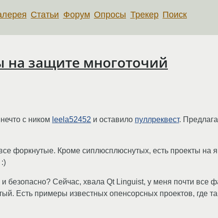
алерея
Статьи
Форум
Опросы
Трекер
Поиск
оты на защите многоточий
 нечто с ником
leela52452
и оставило
пуллреквест
. Предлага
се форкнутые. Кроме сиплюсплюснутых, есть проекты на яве
:)
и безопасно? Сейчас, хвала Qt Linguist, у меня почти все 
ый. Есть примеры известных опенсорсных проектов, где та