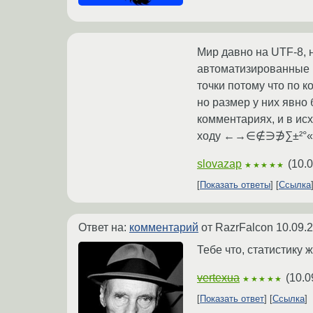
Мир давно на UTF-8, н
автоматизированные пр
точки потому что по 
но размер у них явно
комментариях, и в исх
ходу ←→∈∉∋∌∑±²°
slovazap
(
10.0
★★★★★
Показать ответы
Ссылка
Ответ на:
комментарий
от RazrFalcon
10.09.
Тебе что, статистику
vertexua
(
10.0
★★★★★
Показать ответ
Ссылка