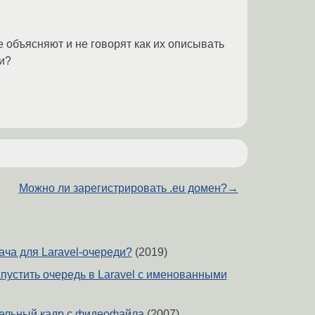
не объясняют и не говорят как их описывать
и?
Можно ли зарегистрировать .eu домен?
→
ача для Laravel-очереди?
(2019)
апустить очередь в Laravel с именованными
дельный кадр с фидеофайла
(2007)