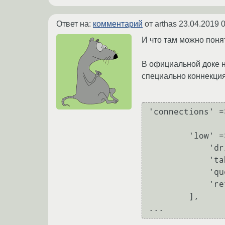
Ответ на:
комментарий
от arthas
23.04.2019 0
И что там можно поня
В официальной доке на
специально коннекци
'connections' =>
        'low' => [

            'driver' => 'database',

            'table' => 'jobs',

            'queue' => 'low',

            'retry_after' => 90,

        ],
