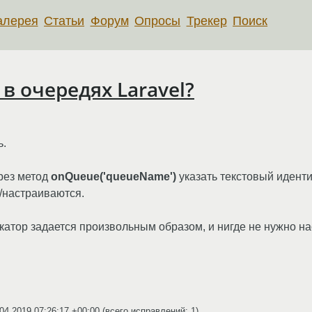
алерея
Статьи
Форум
Опросы
Трекер
Поиск
 в очередях Laravel?
ь.
рез метод
onQueue('queueName')
указать текстовый иденти
/настраиваются.
катор задается произвольным образом, и нигде не нужно н
04.2019 07:26:17 +00:00
(всего исправлений: 1)