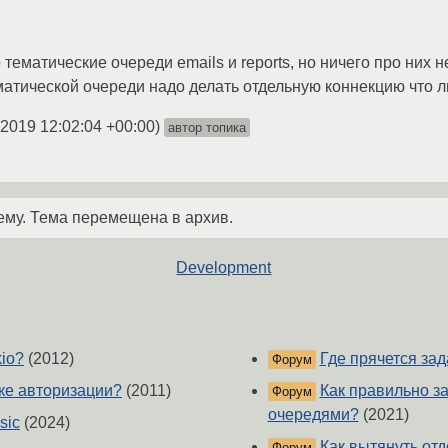
тематические очереди emails и reports, но ничего про них 
матической очереди надо делать отдельную коннекцию что л
.2019 12:02:04 +00:00
)
автор топика
ему. Тема перемещена в архив.
Development
kio?
(2012)
Где прячется зад
Форум
шке авторизации?
(2011)
Как правильно з
Форум
очередями?
(2021)
sic
(2024)
Как вытянуть от
Форум