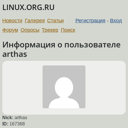
LINUX.ORG.RU
Новости
Галерея
Статьи
Регистрация
-
Вход
Форум
Опросы
Трекер
Поиск
Информация о пользователе
arthas
Nick:
arthas
ID:
167368