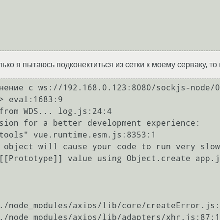
олько я пытаюсь подконектиться из сетки к моему серваку, 
нение с ws://192.168.0.123:8080/sockjs-node/0
> eval:1683:9

from WDS... log.js:24:4

sion for a better development experience:

tools" vue.runtime.esm.js:8353:1

 object will cause your code to run very slow
[[Prototype]] value using Object.create app.j
./node_modules/axios/lib/core/createError.js: