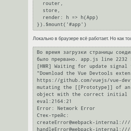
  router,

  store,

  render: h => h(App)

Локально в браузере всё работает. Но как т
Во время загрузки страницы соеди
было прервано. app.js line 2232 
[HMR] Waiting for update signal 
"Download the Vue Devtools exten
https://github.com/vuejs/vue-dev
mutating the [[Prototype]] of an
object with the correct initial 
eval:2164:21

Error: Network Error

Стек-трейс:

createError@webpack-internal:///