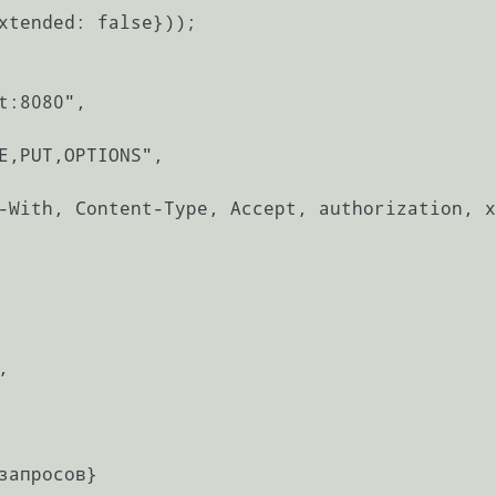
xtended: false}));

запросов}
