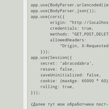
app.use(BodyParser.urlencoded({e
app.use(BodyParser.json());

app.use(cors({

        origin: "http://localhost:8080",

        credentials: true,

        methods: "GET,POST,DELETE,PUT,OPTIONS",

        allowedHeaders:

            "Origin, X-Requested-With, Content-Type, Accept, authorization, x-xsrf-token"

    }));

app.use(Session({

    secret: 'abracodabra',

    resave: false,

    saveUninitialized: false,

    cookie: {maxAge: 60000 * 60},

    rolling: true,

}));

{Далее тут мои обработчики пост-