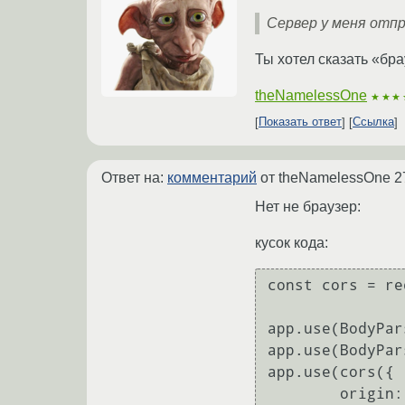
Сервер у меня отправ
Ты хотел сказать «бр
theNamelessOne
★★★
Показать ответ
Ссылка
Ответ на:
комментарий
от theNamelessOne
2
Нет не браузер:
кусок кода:
const cors = re
app.use(BodyPar
app.use(BodyPar
app.use(cors({

        origin: "http://localhost:8080",
