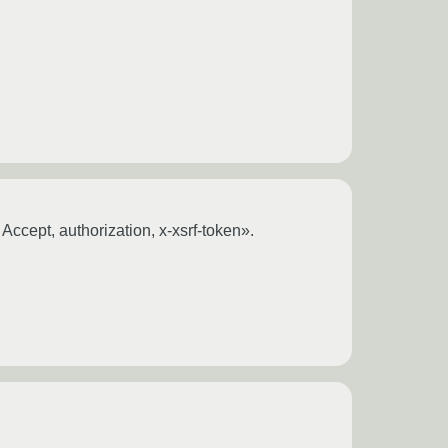
cept, authorization, x-xsrf-token».