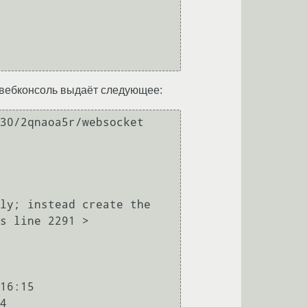
то вебконсоль выдаёт следующее:
30/2qnaoa5r/websocket 
ly; instead create the 
s line 2291 > 
16:15
