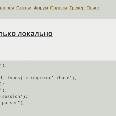
алерея
Статьи
Форум
Опросы
Трекер
Поиск
олько локально
);

d, types} = require('./base');

;

);

-session');

-parser");
