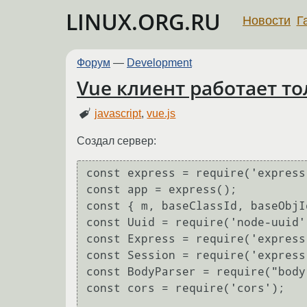
LINUX.ORG.RU
Новости
Г
Форум
—
Development
Vue клиент работает т
javascript
,
vue.js
Создал сервер:
const express = require('express'
const app = express();

const { m, baseClassId, baseObjI
const Uuid = require('node-uuid')
const Express = require('express'
const Session = require('express
const BodyParser = require("body
const cors = require('cors');
