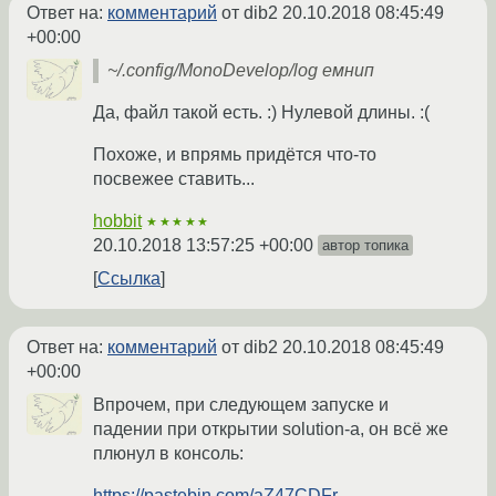
Ответ на:
комментарий
от dib2
20.10.2018 08:45:49
+00:00
~/.config/MonoDevelop/log емнип
Да, файл такой есть. :) Нулевой длины. :(
Похоже, и впрямь придётся что-то
посвежее ставить...
hobbit
★★★★★
20.10.2018 13:57:25 +00:00
автор топика
Ссылка
Ответ на:
комментарий
от dib2
20.10.2018 08:45:49
+00:00
Впрочем, при следующем запуске и
падении при открытии solution-а, он всё же
плюнул в консоль:
https://pastebin.com/aZ47CDFr