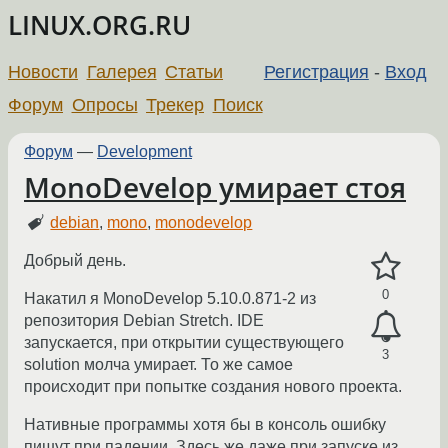
LINUX.ORG.RU
Новости
Галерея
Статьи
Регистрация
-
Вход
Форум
Опросы
Трекер
Поиск
Форум
—
Development
MonoDevelop умирает стоя
debian
,
mono
,
monodevelop
Добрый день.
0
Накатил я MonoDevelop 5.10.0.871-2 из
репозитория Debian Stretch. IDE
запускается, при открытии существующего
3
solution молча умирает. То же самое
происходит при попытке создания нового проекта.
Нативные программы хотя бы в консоль ошибку
пишут при падении. Здесь же даже при запуске из