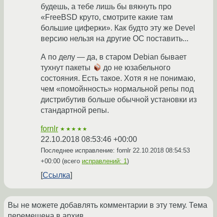
будешь, а тебе лишь бы вякнуть про
«FreeBSD круто, смотрите какие там
большие циферки». Как будто эту же Devel
версию нельзя на другие ОС поставить...
А по делу — да, в старом Debian бывает
тухнут пакеты
до не юзабельного
состояния. Есть такое. Хотя я не понимаю,
чем «помойнность» нормальной репы под
дистрибутив больше обычной установки из
стандартной репы.
fornlr
★★★★★
22.10.2018 08:53:46 +00:00
Последнее исправление: fornlr
22.10.2018 08:54:53
+00:00
(всего
исправлений: 1
)
Ссылка
Вы не можете добавлять комментарии в эту тему. Тема
перемещена в архив.