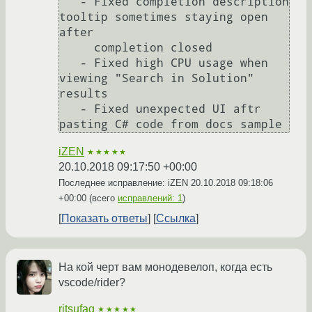
   - Fixed completion description 
tooltip sometimes staying open 
after

     completion closed

   - Fixed high CPU usage when 
viewing "Search in Solution" 
results

   - Fixed unexpected UI aftr 
pasting C# code from docs sample
iZEN
★★★★★
20.10.2018 09:17:50 +00:00
Последнее исправление: iZEN
20.10.2018 09:18:06
+00:00
(всего
исправлений: 1
)
Показать ответы
Ссылка
На кой черт вам монодевелоп, когда есть
vscode/rider?
ritsufag
★★★★★