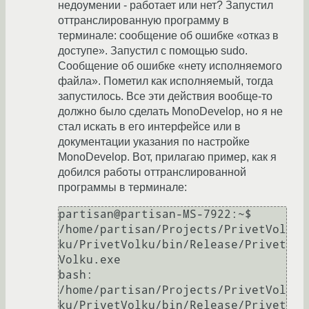
недоумении - работает или нет? Запустил
оттранслированную программу в
терминале: сообщение об ошибке «отказ в
доступе». Запустил с помощью sudo.
Сообщение об ошибке «нету исполняемого
файла». Пометил как исполняемый, тогда
запустилось. Все эти действия вообще-то
должно было сделать MonoDevelop, но я не
стал искать в его интерфейсе или в
документации указания по настройке
MonoDevelop. Вот, прилагаю пример, как я
добился работы оттранслированной
программы в терминале:
partisan@partisan-MS-7922:~$ 
/home/partisan/Projects/PrivetVol
ku/PrivetVolku/bin/Release/Privet
Volku.exe

bash: 
/home/partisan/Projects/PrivetVol
ku/PrivetVolku/bin/Release/Privet