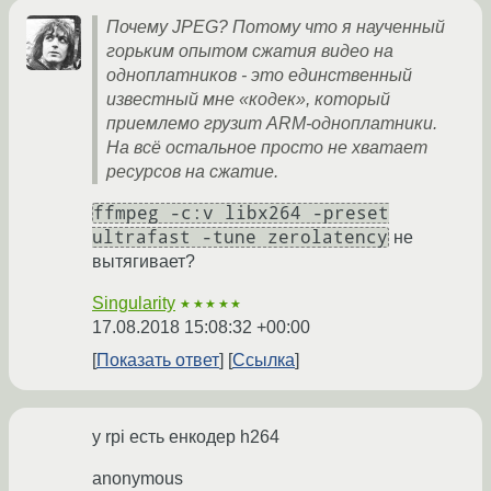
Почему JPEG? Потому что я наученный
горьким опытом сжатия видео на
одноплатников - это единственный
известный мне «кодек», который
приемлемо грузит ARM-одноплатники.
На всё остальное просто не хватает
ресурсов на сжатие.
ffmpeg -c:v libx264 -preset
ultrafast -tune zerolatency
не
вытягивает?
Singularity
★★★★★
17.08.2018 15:08:32 +00:00
Показать ответ
Ссылка
у rpi есть енкодер h264
anonymous