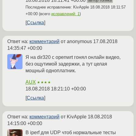
18.08.2018 18:11:41 +00:00
автор топика
Последнее исправление: KivApple
18.08.2018 18:11:57
+00:00
(всего
исправлений: 1
)
Ссылка
Ответ на:
комментарий
от anonymous
17.08.2018
14:35:47 +00:00
Я на dir320 с openwrt гонял онлайн видео,
без ощутимой задержки, а тут целая
мощный одноплатник.
AUX
★★★★
18.08.2018 18:21:10 +00:00
Ссылка
Ответ на:
комментарий
от KivApple
18.08.2018
14:15:00 +00:00
В iperf для UDP чтоб нормальные тесты