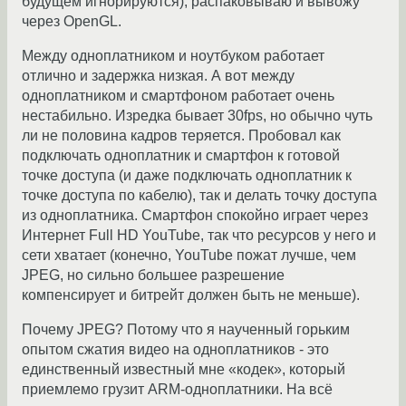
будущем игнорируются), распаковываю и вывожу
через OpenGL.
Между одноплатником и ноутбуком работает
отлично и задержка низкая. А вот между
одноплатником и смартфоном работает очень
нестабильно. Изредка бывает 30fps, но обычно чуть
ли не половина кадров теряется. Пробовал как
подключать одноплатник и смартфон к готовой
точке доступа (и даже подключать одноплатник к
точке доступа по кабелю), так и делать точку доступа
из одноплатника. Смартфон спокойно играет через
Интернет Full HD YouTube, так что ресурсов у него и
сети хватает (конечно, YouTube пожат лучше, чем
JPEG, но сильно большее разрешение
компенсирует и битрейт должен быть не меньше).
Почему JPEG? Потому что я наученный горьким
опытом сжатия видео на одноплатников - это
единственный известный мне «кодек», который
приемлемо грузит ARM-одноплатники. На всё