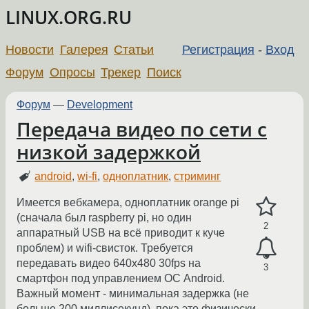
LINUX.ORG.RU
Новости
Галерея
Статьи
Регистрация
-
Вход
Форум
Опросы
Трекер
Поиск
Форум
—
Development
Передача видео по сети с
низкой задержкой
android
,
wi-fi
,
одноплатник
,
стриминг
Имеется вебкамера, одноплатник orange pi
(сначала был raspberry pi, но один
2
аппаратный USB на всё приводит к куче
проблем) и wifi-свисток. Требуется
передавать видео 640х480 30fps на
3
смартфон под управлением ОС Android.
Важный момент - минимальная задержка (не
больше 200 миллисекунд), пока это физически