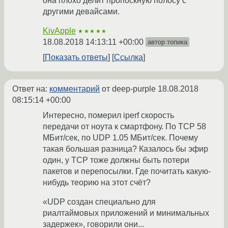
она плохо делит пропоскную полосу с
другими девайсами.
KivApple
★★★★★
18.08.2018 14:13:11 +00:00
автор топика
Показать ответы
Ссылка
Ответ на:
комментарий
от deep-purple
18.08.2018
08:15:14 +00:00
Интересно, померил iperf скорость
передачи от ноута к смартфону. По TCP 58
МБит/сек, по UDP 1.05 МБит/сек. Почему
такая большая разница? Казалось бы эфир
один, у TCP тоже должны быть потери
пакетов и перепосылки. Где почитать какую-
нибудь теорию на этот счёт?
«UDP создан специально для
риалтаймовых приложений и минимальных
задержек», говорили они...