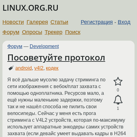
LINUX.ORG.RU
Новости
Галерея
Статьи
Регистрация
-
Вход
Форум
Опросы
Трекер
Поиск
Форум
—
Development
Посоветуйте протокол
android
,
v4l2
,
кодек
Я всё дальше мусолю задачу стриминга по
сети изображения с вебок/плат захвата с
0
помощью одноплатника. Ресурсов мало, а
ещё нужны маленькие задержки, поэтому
так и не нашёл способа не пилить свои
1
велосипеды. Сейчас у меня есть прога
стриминга с V4L2 устройств, которая по-максимуму
использует аппаратные энкодеры самих устройств
захвата (если девайс умеет выдавать кадры в H264