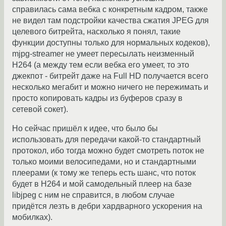
справилась сама вебка с конкретным кадром, также
не видел там подстройки качества сжатия JPEG для
целевого битрейта, насколько я понял, такие
функции доступны только для нормальных кодеков),
mjpg-streamer не умеет пересылать неизменный
H264 (а между тем если вебка его умеет, то это
джекпот - битрейт даже на Full HD получается всего
несколько мегабит и можно ничего не пережимать и
просто копировать кадры из буферов сразу в
сетевой сокет).
Но сейчас пришёл к идее, что было бы
использовать для передачи какой-то стандартный
протокол, ибо тогда можно будет смотреть поток не
только моими велосипедами, но и стандартными
плеерами (к тому же теперь есть шанс, что поток
будет в H264 и мой самодельный плеер на базе
libjpeg с ним не справится, в любом случае
придётся лезть в дебри хардварного ускорения на
мобилках).