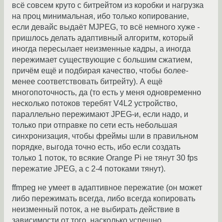
всё совсем круто с битрейтом из коробки и нагрузка
на проц минимальная, ибо только копирование,
если девайс выдаёт MJPEG, то всё немного хуже -
пришлось делать адаптивный алгоритм, который
иногда пересылает неизменные кадры, а иногда
пережимает существующие с большим сжатием,
причём ещё и подбирая качество, чтобы более-
менее соответствовать битрейту). А ещё
многопоточность, да (то есть у меня одновременно
несколько потоков теребят V4L2 устройство,
параллельно пережимают JPEG-и, если надо, и
только при отправке по сети есть небольшая
синхронизация, чтобы фреймы шли в правильном
порядке, выгода точно есть, ибо если создать
только 1 поток, то всякие Orange Pi не тянут 30 fps
пережатие JPEG, а с 2-4 потоками тянут).
ffmpeg не умеет в адаптивное пережатие (он может
либо пережимать всегда, либо всегда копировать
неизменный поток, а не выбирать действие в
зависимости от того, насколько успешно